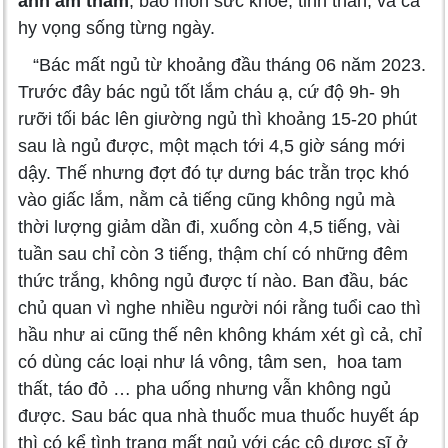
ảnh âm thầm
, bào mòn sức khỏe, tinh thần, và cả
hy vọng sống từng ngày.
“Bác mất ngủ từ khoảng đầu tháng 06 năm 2023.
Trước đây bác ngủ tốt lắm cháu ạ, cứ độ 9h- 9h
rưỡi tối bác lên giường ngủ thì khoảng 15-20 phút
sau là ngủ được, một mạch tới 4,5 giờ sáng mới
dậy. Thế nhưng đợt đó tự dưng bác trằn trọc khó
vào giấc lắm, nằm cả tiếng cũng không ngủ mà
thời lượng giảm dần đi, xuống còn 4,5 tiếng, vài
tuần sau chỉ còn 3 tiếng, thậm chí có những đêm
thức trắng, không ngủ được tí nào. Ban đầu, bác
chủ quan vì nghe nhiều người nói rằng tuổi cao thì
hầu như ai cũng thế nên không khám xét gì cả, chỉ
có dùng các loại như lá vông, tâm sen, hoa tam
thất, táo đỏ … pha uống nhưng vẫn không ngủ
được. Sau bác qua nhà thuốc mua thuốc huyết áp
thì có kể tình trạng mất ngủ với các cô dược sĩ ở