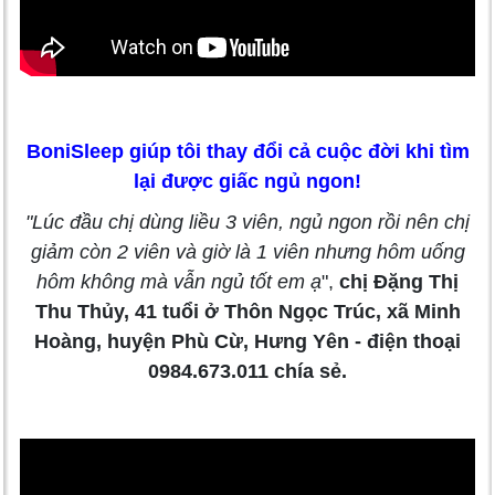
BoniSleep giúp tôi thay đổi cả cuộc đời khi tìm
lại được giấc ngủ ngon!
"Lúc đầu chị dùng liều 3 viên, ngủ ngon rồi nên chị
giảm còn 2 viên và giờ là 1 viên nhưng hôm uống
hôm không mà vẫn ngủ tốt em ạ
",
chị
Đặng Thị
Thu Thủy, 41 tuổi ở Thôn Ngọc Trúc, xã Minh
Hoàng, huyện Phù Cừ, Hưng Yên - điện thoại
0984.673.011 chía sẻ.