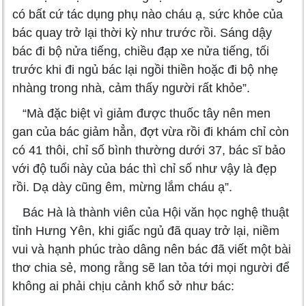
có bất cứ tác dụng phụ nào cháu ạ, sức khỏe của
bác quay trở lại thời kỳ như trước rồi. Sáng dậy
bác đi bộ nửa tiếng, chiều đạp xe nửa tiếng, tối
trước khi đi ngủ bác lại ngồi thiền hoặc đi bộ nhẹ
nhàng trong nhà, cảm thấy người rất khỏe”.
“Mà đặc biệt vì giảm được thuốc tây nên men
gan của bác giảm hẳn, đợt vừa rồi đi khám chỉ còn
có 41 thôi, chỉ số bình thường dưới 37, bác sĩ bảo
với độ tuổi này của bác thì chỉ số như vậy là đẹp
rồi. Dạ dày cũng êm, mừng lắm cháu ạ”.
Bác Hà là thành viên của Hội văn học nghệ thuật
tỉnh Hưng Yên, khi giấc ngủ đã quay trở lại, niềm
vui và hạnh phúc trào dâng nên bác đã viết một bài
thơ chia sẻ, mong rằng sẽ lan tỏa tới mọi người để
không ai phải chịu cảnh khổ sở như bác: