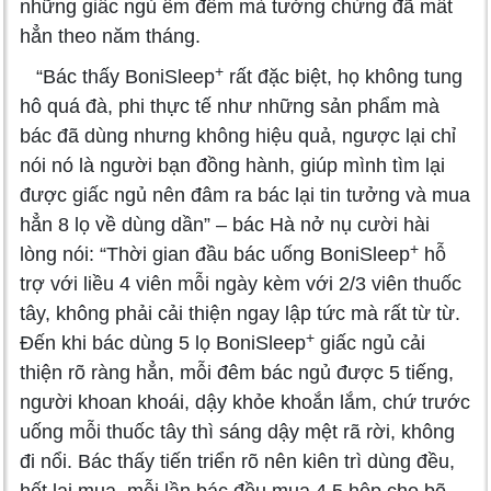
những giấc ngủ êm đềm mà tưởng chừng đã mất
hẳn theo năm tháng.
+
“Bác thấy BoniSleep
rất đặc biệt, họ không tung
hô quá đà, phi thực tế như những sản phẩm mà
bác đã dùng nhưng không hiệu quả, ngược lại chỉ
nói nó là người bạn đồng hành, giúp mình tìm lại
được giấc ngủ nên đâm ra bác lại tin tưởng và mua
hẳn 8 lọ về dùng dần” – bác Hà nở nụ cười hài
+
lòng nói: “Thời gian đầu bác uống BoniSleep
hỗ
trợ với liều 4 viên mỗi ngày kèm với 2/3 viên thuốc
tây, không phải cải thiện ngay lập tức mà rất từ từ.
+
Đến khi bác dùng 5 lọ BoniSleep
giấc ngủ cải
thiện rõ ràng hẳn, mỗi đêm bác ngủ được 5 tiếng,
người khoan khoái, dậy khỏe khoắn lắm, chứ trước
uống mỗi thuốc tây thì sáng dậy mệt rã rời, không
đi nổi. Bác thấy tiến triển rõ nên kiên trì dùng đều,