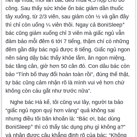
hết lại mua, mỗi lần bác đều mua 4,5 hộp cho bõ
công. Sau thấy sức khỏe ổn bác giảm dần thuốc
tây xuống, từ 2/3 viên, sau giảm còn ½ và gần đây
+
thì chỉ còn uống ¼ viên thôi. Ngay cả BoniSleep
bác cũng giảm xuống chỉ 3 viên mà giấc ngủ vẫn
đảm bảo mỗi đêm 6 tới 7 tiếng, thậm chí có những
đêm gần đây bác ngủ được 8 tiếng. Giấc ngủ ngon
nên sáng dậy bác thấy khỏe lắm, ăn ngon miệng,
bác tăng cân, giờ hơn 50 cân đó. Con dâu bác còn
bảo “Tính bố thay đổi hoàn toàn rồi”, đúng thế thật,
tự bác cũng cảm nhận rõ là mình vui vẻ hơn chứ
không còn cáu gắt như trước nữa”.
Nghe bác Hà kể, tôi cũng vui lây, người ta bảo
“giấc ngủ ngon quý hơn vàng” quả không sai
nhưng điều tôi băn khoăn là: “Bác ơi, bác dùng
+
BoniSleep
thì có thấy tác dụng phụ gì không ạ?”
và nhận được câu khẳng định rõ của bác: “Không