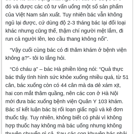
đó và được các cô tư vấn uống một số sản phẩm
của Việt Nam sản xuất. Tuy nhiên bác vẫn không
ngủ lại được, cứ dùng độ 2-3 tháng bác lại đổi loại
khác nhưng cũng thế, thậm chí người mệt lắm, đi
run cả người lên, leo cầu thang không nổi”.
“Vậy cuối cùng bác có đi thăm khám ở bệnh viện
không ạ?”- tôi lo lắng hỏi.
“Có cháu ạ” – bác Hà phiền lòng nói: “Quả thực
bác thấy tình hình sức khỏe xuống nhiều quá, từ 51
cân, bác xuống còn có 44 cân mà da dẻ xám xịt,
hai con mắt thâm quầng, nên các con ở Hà Nội
mới đưa bác xuống bệnh viện Quân Y 103 khám.
Bác sĩ kết luận bác bị rối loạn giấc ngủ và kê đơn
thuốc tây. Tuy nhiên, không biết có phải vì không
hợp thuốc hay không mà bác uống nhưng không
thuyên chuyển gì cả. Sau các con khuyên bác phải