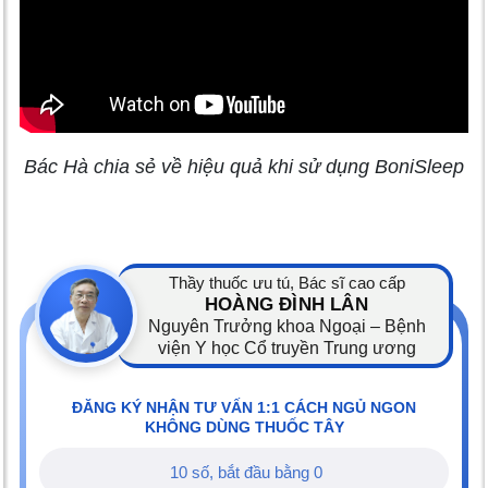
Bác Hà chia sẻ về hiệu quả khi sử dụng BoniSleep
Thầy thuốc ưu tú, Bác sĩ cao cấp
HOÀNG ĐÌNH LÂN
Nguyên Trưởng khoa Ngoại – Bệnh
viện Y học Cổ truyền Trung ương
ĐĂNG KÝ NHẬN TƯ VẤN 1:1 CÁCH NGỦ NGON
KHÔNG DÙNG THUỐC TÂY