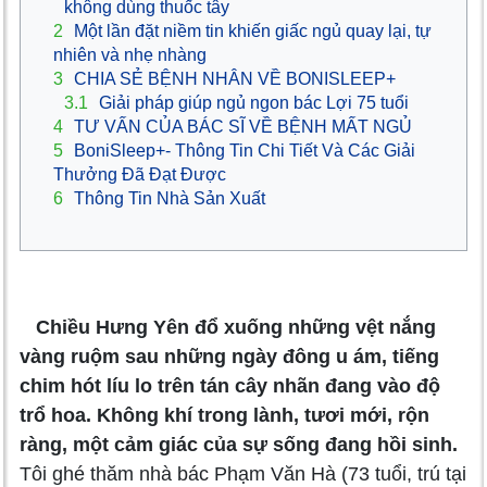
không dùng thuốc tây
2
Một lần đặt niềm tin khiến giấc ngủ quay lại, tự
nhiên và nhẹ nhàng
3
CHIA SẺ BỆNH NHÂN VỀ BONISLEEP+
3.1
Giải pháp giúp ngủ ngon bác Lợi 75 tuổi
4
TƯ VẤN CỦA BÁC SĨ VỀ BỆNH MẤT NGỦ
5
BoniSleep+- Thông Tin Chi Tiết Và Các Giải
Thưởng Đã Đạt Được
6
Thông Tin Nhà Sản Xuất
Chiều Hưng Yên đổ xuống những vệt nắng
vàng ruộm sau những ngày đông u ám, tiếng
chim hót líu lo trên tán cây nhãn đang vào độ
trổ hoa. Không khí trong lành, tươi mới, rộn
ràng, một cảm giác của sự sống đang hồi sinh.
Tôi ghé thăm nhà bác Phạm Văn Hà (73 tuổi, trú tại