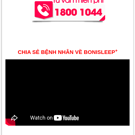
+
CHIA SẺ BỆNH NHÂN VỀ BONISLEEP