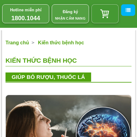
Hotline miễn phí
Đăng ký
1800.1044
NHẬN CẨM NANG
Trang chủ
Kiến thức bệnh học
KIẾN THỨC BỆNH HỌC
GIÚP BỎ RƯỢU, THUỐC LÁ