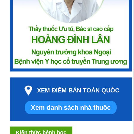
XEM ĐIỂM BÁN TOÀN QUỐC
Xem danh sách nhà thuốc
Kiến thức bệnh học