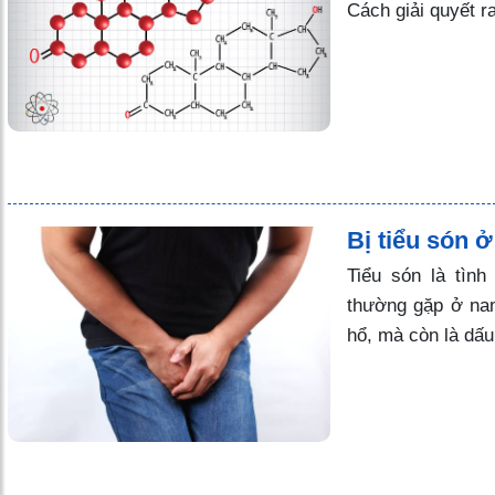
Cách giải quyết r
Bị tiểu són 
Tiểu són là tình
thường gặp ở nam
hổ, mà còn là dấu