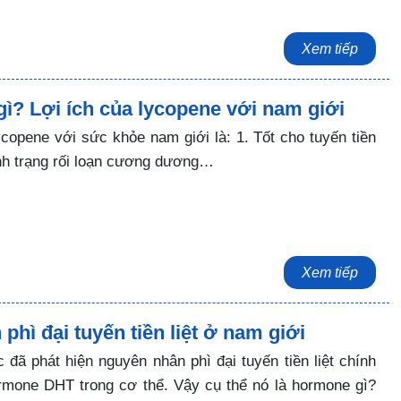
Xem tiếp
gì? Lợi ích của lycopene với nam giới
ycopene với sức khỏe nam giới là: 1. Tốt cho tuyến tiền
 tình trạng rối loạn cương dương…
Xem tiếp
phì đại tuyến tiền liệt ở nam giới
đã phát hiện nguyên nhân phì đại tuyến tiền liệt chính
ormone DHT trong cơ thể. Vậy cụ thể nó là hormone gì?