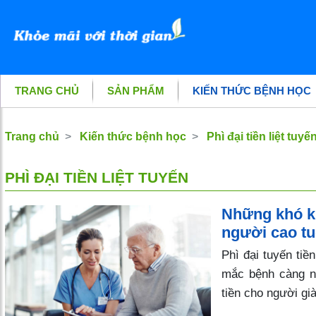
TRANG CHỦ
SẢN PHẨM
KIẾN THỨC BỆNH HỌC
Trang chủ
Kiến thức bệnh học
Phì đại tiền liệt tuyế
PHÌ ĐẠI TIỀN LIỆT TUYẾN
Những khó khă
người cao tu
Phì đại tuyến tiền
mắc bệnh càng nhi
tiền cho người gi