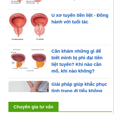
U xơ tuyến tiền liệt - Đồng
hành với tuổi tác
Cần khám những gì để
biết mình bị phì đại tiền
liệt tuyến? Khi nào cần
mổ, khi nào không?
Giải pháp giúp khắc phục
tình trạng đi tiểu không
kiểm soát ở người già
Chuyên gia tư vấn