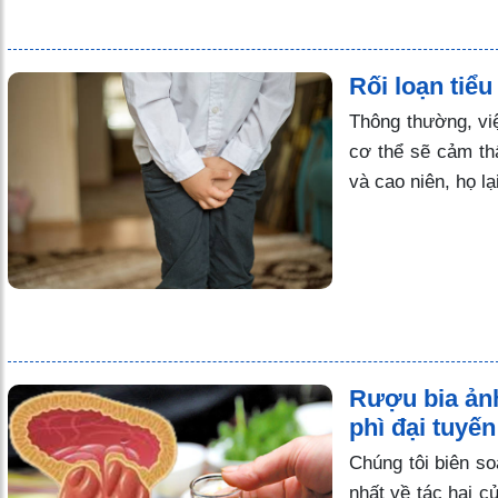
Rối loạn tiể
Thông thường, việ
cơ thể sẽ cảm thấ
và cao niên, họ lạ
Rượu bia ản
phì đại tuyến 
Chúng tôi biên so
nhất về tác hại c