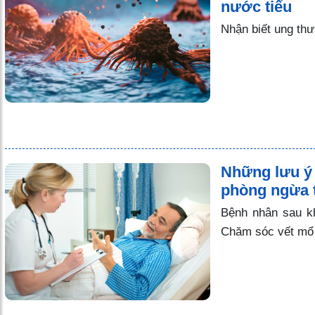
nước tiểu
Nhận biết ung thư 
Những lưu ý s
phòng ngừa t
Bệnh nhân sau kh
Chăm sóc vết mổ