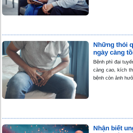
Những thói qu
ngày càng tồi
Bệnh phì đại tuyến
càng cao, kích t
bệnh còn ảnh hưở
Nhận biết ung