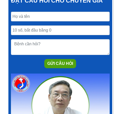
ĐẶT CÂU HỎI CHO CHUYÊN GIA
GỬI CÂU HỎI