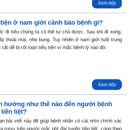
Xem tiếp
u tiện ở nam giới cảnh báo bệnh gì?
c đi tiểu chúng ta có thể tự chủ được. Sau khi đi xong,
y thoải mái, nhẹ bụng. Tuy nhiên ở nam giới tuổi trung
i rất dễ bị rối loạn tiểu tiện vì mắc bệnh lý nào đó.
Xem tiếp
h hưởng như thế nào đến người bệnh
tiền liệt?
ạn bài viết này để giúp bệnh nhân có cái nhìn chính xác
ủa rượu trên người mắc phì đại tuyến tiền liệt, cùng theo