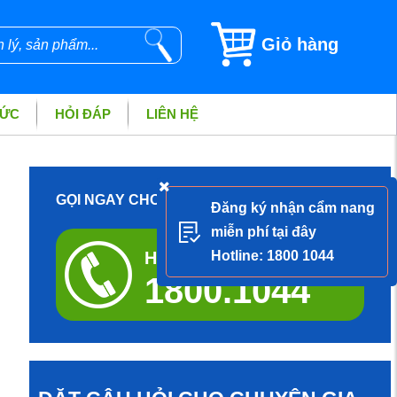
Giỏ hàng
TỨC
HỎI ĐÁP
LIÊN HỆ
GỌI NGAY CHO DƯỢC SĨ ĐỂ ĐƯỢC TƯ VẤN
Đăng ký nhận cẩm nang
miễn phí tại đây
Hotline tư vấn miễn phí
Hotline: 1800 1044
1800.1044