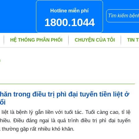
Hotline miễn phí
1800.1044
HỆ THỐNG PHÂN PHỐI
CHUYỆN CỦA TÔI
TIN 
n
n trong điều trị phì đại tuyến tiền liệt ở
ổi
 liệt là bệnh lý gắn liền với tuổi tác. Tuổi càng cao, tỉ lệ
ều. Điều đáng ngại là quá trình điều trị phì đại tuyến
à thường gặp rất nhiều khó khăn.