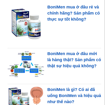
Bị tiểu són ở nam giới là
BoniMen mua ở đâu rẻ và
bệnh gì? Khắc phục ra
chính hãng? Sản phẩm có
sao?
thực sự tốt không?
Siêu âm tuyến tiền liệt:
Mục đích và cách thực
hiện
BoniMen mua ở đâu mới
là hàng thật? Sản phẩm có
thật sự hiệu quả không?
9 lợi ích tuyệt vời của hạt
bí đỏ
BoniMen là gì? Có ai đã
uống BoniMen và hiệu quả
Điều trị viêm tuyến tiền liệt
như thế nào?
ở nam giới bị phì đại