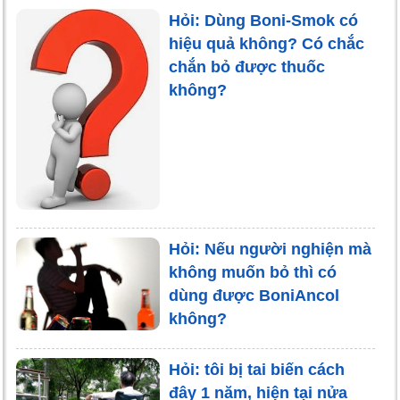
Hỏi: Dùng Boni-Smok có
hiệu quả không? Có chắc
chắn bỏ được thuốc
không?
Hỏi: Nếu người nghiện mà
không muốn bỏ thì có
dùng được BoniAncol
không?
Hỏi: tôi bị tai biến cách
đây 1 năm, hiện tại nửa