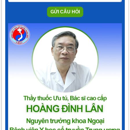
GỬI CÂU HỎI