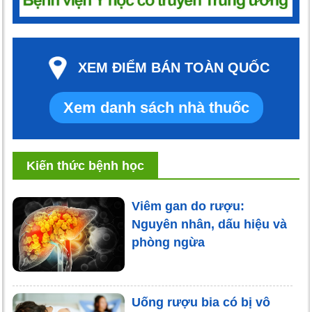
XEM ĐIỂM BÁN TOÀN QUỐC
Xem danh sách nhà thuốc
Kiến thức bệnh học
Viêm gan do rượu:
Nguyên nhân, dấu hiệu và
phòng ngừa
Uống rượu bia có bị vô