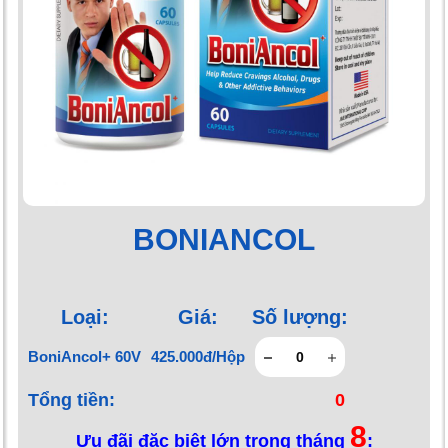
BONIANCOL
Loại:
Giá:
Số lượng:
BoniAncol+ 60V
425.000đ/Hộp
Tổng tiền:
0
8
Ưu đãi đặc biệt lớn trong tháng
: