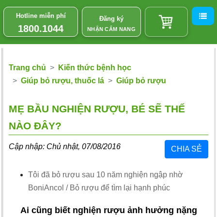
Hotline miễn phí
Đăng ký
1800.1044
NHẬN CẨM NANG
Trang chủ
Kiến thức bệnh học
Giúp bỏ rượu, thuốc lá
Giúp bỏ rượu
MẸ BẦU NGHIỆN RƯỢU, BÉ SẼ THẾ
NÀO ĐÂY?
Cập nhập: Chủ nhật, 07/08/2016
CHIA SẺ
Tôi đã bỏ rượu sau 10 năm nghiện ngập nhờ
BoniAncol
/
Bỏ rượu để tìm lại hạnh phúc
Ai cũng biết nghiện rượu ảnh hưởng nặng