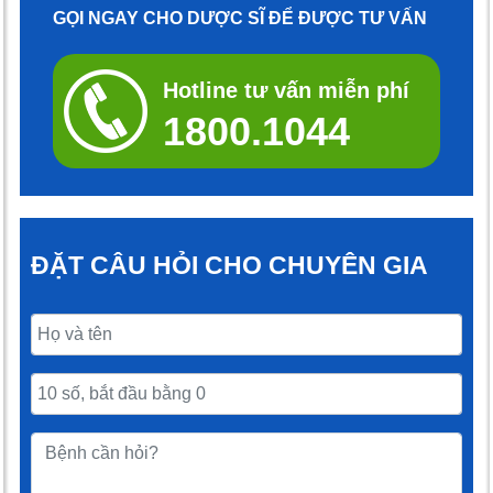
GỌI NGAY CHO DƯỢC SĨ ĐỂ ĐƯỢC TƯ VẤN
Hotline tư vấn miễn phí
1800.1044
ĐẶT CÂU HỎI CHO CHUYÊN GIA