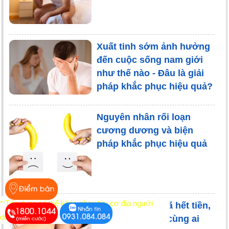
Xuất tinh sớm ảnh hưởng
đến cuộc sống nam giới
như thế nào - Đâu là giải
pháp khắc phục hiệu quả?
Nguyên nhân rối loạn
cương dương và biện
pháp khắc phục hiệu quả
* Tác dụng có thể khác nhau tùy cơ địa người
Chưa đến chợ đã hết tiền,
dùng
nỗi niềm biết tỏ cùng ai