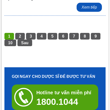
Xem tiếp
1
2
3
4
5
6
7
8
9
10
Sau
GỌI NGAY CHO DƯỢC SĨ ĐỂ ĐƯỢC TƯ VẤN
Hotline tư vấn miễn phí
1800.1044