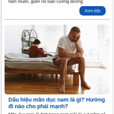
ham muốn, giảm rối loạn cương dương
Xem tiếp
Dấu hiệu mãn dục nam là gì? Hướng
đi nào cho phái mạnh?