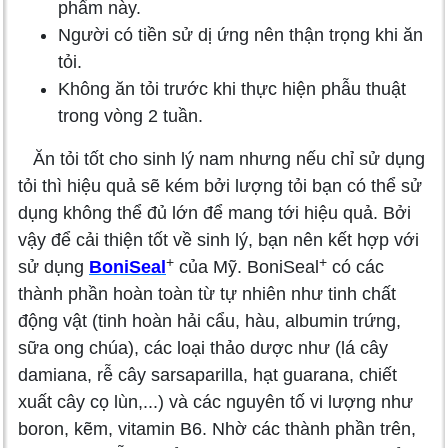
phẩm này.
Người có tiền sử dị ứng nên thận trọng khi ăn
tỏi.
Không ăn tỏi trước khi thực hiện phẫu thuật
trong vòng 2 tuần.
Ăn tỏi tốt cho sinh lý nam nhưng nếu chỉ sử dụng
tỏi thì hiệu quả sẽ kém bởi lượng tỏi bạn có thể sử
dụng không thể đủ lớn để mang tới hiệu quả. Bởi
vậy để cải thiện tốt về sinh lý, bạn nên kết hợp với
+
+
sử dụng
BoniSeal
của Mỹ. BoniSeal
có các
thành phần hoàn toàn từ tự nhiên như tinh chất
động vật (tinh hoàn hải cẩu, hàu, albumin trứng,
sữa ong chúa), các loại thảo dược như (lá cây
damiana, rễ cây sarsaparilla, hạt guarana, chiết
xuất cây cọ lùn,...) và các nguyên tố vi lượng như
boron, kẽm, vitamin B6. Nhờ các thành phần trên,