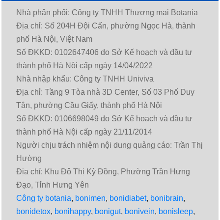
Nhà phân phối: Công ty TNHH Thương mại Botania
Địa chỉ: Số 204H Đội Cấn, phường Ngọc Hà, thành
phố Hà Nội, Việt Nam
Số ĐKKD: 0102647406 do Sở Kế hoạch và đầu tư
thành phố Hà Nội cấp ngày 14/04/2022
Nhà nhập khẩu: Công ty TNHH Univiva
Địa chỉ: Tầng 9 Tòa nhà 3D Center, Số 03 Phố Duy
Tân, phường Cầu Giấy, thành phố Hà Nội
Số ĐKKD: 0106698049 do Sở Kế hoạch và đầu tư
thành phố Hà Nội cấp ngày 21/11/2014
Người chịu trách nhiệm nội dung quảng cáo: Trần Thị
Hường
Địa chỉ: Khu Đô Thị Kỳ Đồng, Phường Trần Hưng
Đạo, Tỉnh Hưng Yên
Công ty botania
,
bonimen
,
bonidiabet
,
bonibrain
,
bonidetox
,
bonihappy
,
bonigut
,
bonivein
,
bonisleep
,