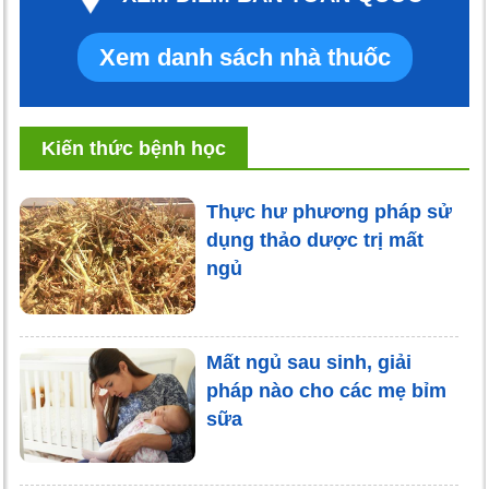
Xem danh sách nhà thuốc
Kiến thức bệnh học
Thực hư phương pháp sử
dụng thảo dược trị mất
ngủ
Mất ngủ sau sinh, giải
pháp nào cho các mẹ bỉm
sữa