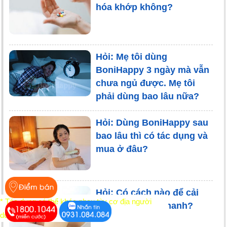
hóa khớp không?
Hỏi: Mẹ tôi dùng
BoniHappy 3 ngày mà vẫn
chưa ngủ được. Mẹ tôi
phải dùng bao lâu nữa?
Hỏi: Dùng BoniHappy sau
bao lâu thì có tác dụng và
mua ở đâu?
Hỏi: Có cách nào để cải
* Tác dụng có thể khác nhau tùy cơ địa người
thiện giấc ngủ nhanh?
dùng