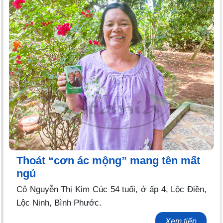
Thoát “cơn ác mộng” mang tên mất
ngủ
Cô Nguyễn Thị Kim Cúc 54 tuổi, ở ấp 4, Lộc Điền,
Lộc Ninh, Bình Phước.
Xem tiếp