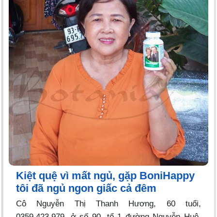
Kiệt quệ vì mất ngủ, gặp BoniHappy
tôi đã ngủ ngon giấc cả đêm
Cô Nguyễn Thị Thanh Hương, 60 tuổi,
0359.423.979, ở số 90, tổ 1 đường Nguyễn Huệ,