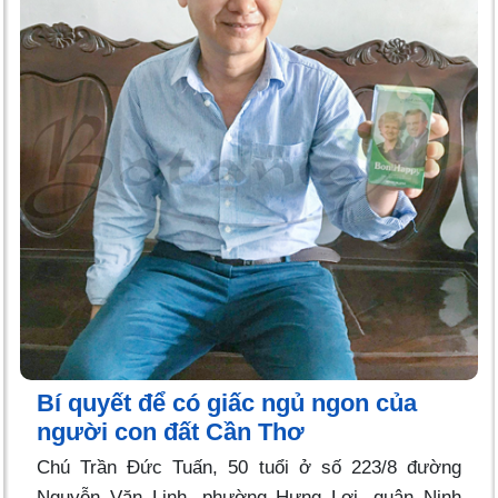
Bí quyết để có giấc ngủ ngon của
người con đất Cần Thơ
Chú Trần Đức Tuấn, 50 tuổi ở số 223/8 đường
Nguyễn Văn Linh, phường Hưng Lợi, quận Ninh