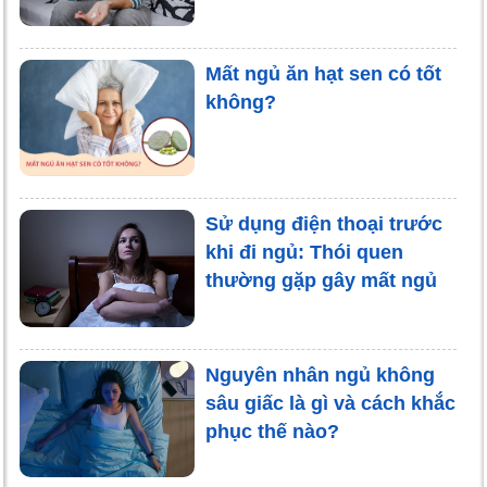
Mất ngủ ăn hạt sen có tốt
không?
Sử dụng điện thoại trước
khi đi ngủ: Thói quen
thường gặp gây mất ngủ
Nguyên nhân ngủ không
sâu giấc là gì và cách khắc
phục thế nào?