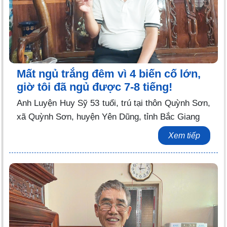
Mất ngủ trắng đêm vì 4 biến cố lớn,
giờ tôi đã ngủ được 7-8 tiếng!
Anh Luyện Huy Sỹ 53 tuổi, trú tại thôn Quỳnh Sơn,
xã Quỳnh Sơn, huyện Yên Dũng, tỉnh Bắc Giang
Xem tiếp