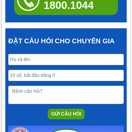
1800.1044
ĐẶT CÂU HỎI CHO CHUYÊN GIA
GỬI CÂU HỎI