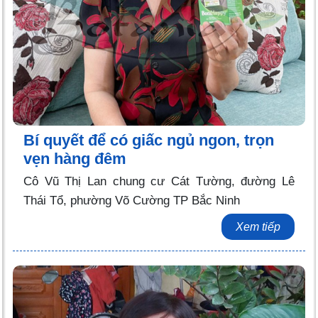
Bí quyết để có giấc ngủ ngon, trọn
vẹn hàng đêm
Cô Vũ Thị Lan chung cư Cát Tường, đường Lê
Thái Tổ, phường Võ Cường TP Bắc Ninh
Xem tiếp