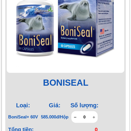
BONISEAL
Loại:
Giá:
Số lượng:
BoniSeal+ 60V
585.000đ/Hộp
Tổng tiền:
0