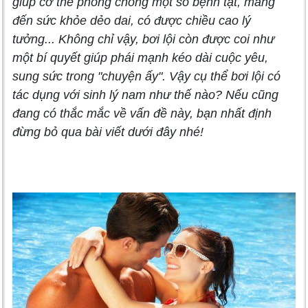
giúp cơ thể phòng chống một số bệnh tật, mang
đến sức khỏe dẻo dai, có được chiều cao lý
tưởng... Không chỉ vậy, bơi lội còn được coi như
một bí quyết giúp phái mạnh kéo dài cuộc yêu,
sung sức trong "chuyện ấy". Vậy cụ thể bơi lội có
tác dụng với sinh lý nam như thế nào? Nếu cũng
đang có thắc mắc về vấn đề này, bạn nhất định
đừng bỏ qua bài viết dưới đây nhé!