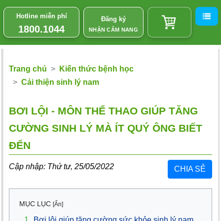
Hotline miễn phí
Đăng ký
1800.1044
NHẬN CẨM NANG
Trang chủ
Kiến thức bệnh học
Cải thiện sinh lý nam
BƠI LỘI - MÔN THỂ THAO GIÚP TĂNG
CƯỜNG SINH LÝ MÀ ÍT QUÝ ÔNG BIẾT
ĐẾN
Cập nhập: Thứ tư, 25/05/2022
CHIA SẺ
MỤC LỤC
[Ẩn]
1
Bơi lội giúp tăng cường sức khỏe sinh lý nam