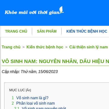
TRANG CHỦ
SẢN PHẨM
KIẾN THỨC BỆNH HỌC
Trang chủ
Kiến thức bệnh học
Cải thiện sinh lý nam
VÔ SINH NAM: NGUYÊN NHÂN, DẤU HIỆU N
Cập nhập: Thứ năm, 15/06/2023
MỤC LỤC
[Ẩn]
1
Vô sinh nam là gì?
2
Phân loại vô sinh nam
2.1
Vô sinh nam nguyên phát