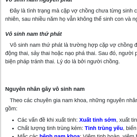
Đây là tình trạng mà cặp vợ chồng chưa từng sinh c
nhiên, sau nhiều năm họ vẫn không thể sinh con và 
Vô sinh nam thứ phát
Vô sinh nam thứ phát là trường hợp cặp vợ chồng đã 
động thai, sảy thai hoặc nạo phá thai. Sau đó, người 
biện pháp tránh thai. Lý do là bởi người chồng.
Nguyên nhân gây vô sinh nam
Theo các chuyên gia nam khoa, những nguyên nhân k
gồm:
Các vấn đề khi xuất tinh:
Xuất tinh sớm
, xuất 
Chất lượng tinh trùng kém:
Tinh trùng yếu
, biế
Mắc các
bệnh nam khoa
: Viêm tinh hoàn, viêm