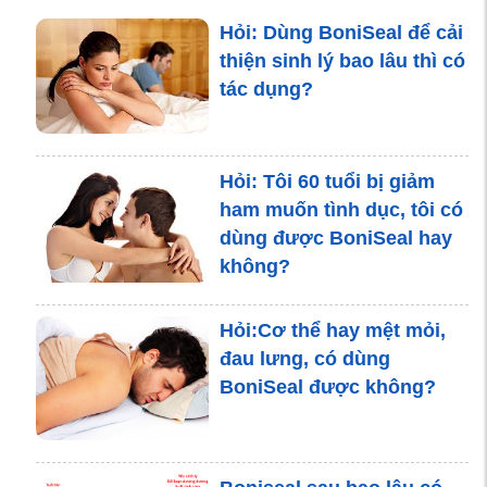
gym có bị yếu sinh lí
không?
Hỏi: Dùng BoniSeal để cải
thiện sinh lý bao lâu thì có
tác dụng?
Điểm danh các loại thảo
dược giúp tăng cường
sinh lý nam
Hỏi: Tôi 60 tuổi bị giảm
ham muốn tình dục, tôi có
dùng được BoniSeal hay
không?
Chìa khóa cho sinh lực
nam giới
Hỏi:Cơ thể hay mệt mỏi,
đau lưng, có dùng
BoniSeal được không?
Top 5 loại thảo dược giúp
cải thiện sinh lý nam, các
quý ông không nên bỏ