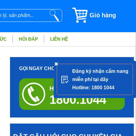
Giỏ hàng
TỨC
HỎI ĐÁP
LIÊN HỆ
GỌI NGAY CHO DƯỢC SĨ ĐỂ ĐƯỢC TƯ VẤN
Đăng ký nhận cẩm nang
miễn phí tại đây
Hotline tư vấn miễn phí
Hotline: 1800 1044
1800.1044