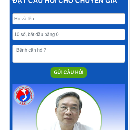
ĐẶT CÂU HỎI CHO CHUYÊN GIA
GỬI CÂU HỎI