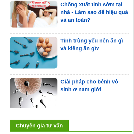
Chống xuất tinh sớm tại
nhà - Làm sao để hiệu quả
và an toàn?
Tinh trùng yếu nên ăn gì
và kiêng ăn gì?
Giải pháp cho bệnh vô
sinh ở nam giới
Chuyên gia tư vấn
Chuyên gia giải đáp: Tập