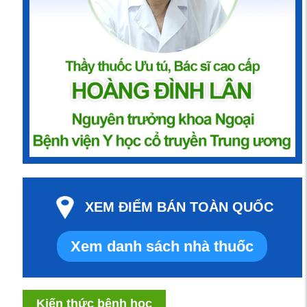
XEM ĐIỂM BÁN TOÀN QUỐC
Xem danh sách nhà thuốc
Kiến thức bệnh học