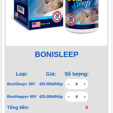
BONISLEEP
Loại:
Giá:
Số lượng:
BoniSleep+ 30V
425.000đ/Hộp
BoniHappy+ 60V
425.000đ/Hộp
Tổng tiền:
0