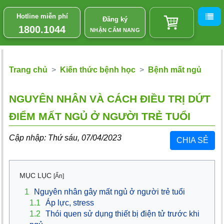
Hotline miễn phí
Đăng ký
1800.1044
NHẬN CẨM NANG
Trang chủ
Kiến thức bệnh học
Bệnh mất ngủ
NGUYÊN NHÂN VÀ CÁCH ĐIỀU TRỊ DỨT
ĐIỂM MẤT NGỦ Ở NGƯỜI TRẺ TUỔI
Cập nhập: Thứ sáu, 07/04/2023
CHIA SẺ
MỤC LỤC
[Ẩn]
1
Nguyên nhân gây mất ngủ ở người trẻ tuổi
1.1
Áp lực, stress
1.2
Thói quen sử dụng thiết bị điện tử trước khi