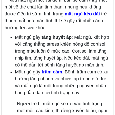
Nếu mất ngủ một vài đêm, bạn sẽ cảm thấy mệt
mỏi về thể chất lẫn tinh thần, nhưng nếu không
được điều trị sớm, tình trạng
mất ngủ kéo dài
trở
thành mất ngủ mãn tính thì sẽ gây rất nhiều ảnh
hưởng tới sức khỏe.
Mất ngủ gây
tăng huyết áp
: Mất ngủ, kết hợp
với căng thẳng stress khiến nồng độ cortisol
trong máu luôn ở mức cao. Cortisol làm tăng
nhịp tim, tăng huyết áp. Nếu kéo dài, mất ngủ
có thể dẫn tới bệnh tăng huyết áp mãn tính.
Mất ngủ gây
trầm cảm
: Bệnh trầm cảm có xu
hướng tăng nhanh và phức tạp trong giới trẻ
và mất ngủ là một trong những nguyên nhân
hàng đầu dẫn tới tình trạng này.
Người trẻ bị mất ngủ sẽ rơi vào tình trạng
mệt mỏi, cáu kỉnh, thường xuyên lo âu, nghĩ