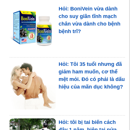
Suy giảm trí nhớ - Căn
Hỏi: BoniVein vừa dành
bệnh nguy hiểm của cuộc
cho suy giãn tĩnh mạch
sống hiện đại
chân vừa dành cho bệnh
bệnh trĩ?
Hậu quả khôn lường của
mất ngủ và giải pháp
Hỏi: Tôi 35 tuổi nhưng đã
mang tên BoniHappy
giảm ham muốn, cơ thể
mệt mỏi. Đó có phải là dấu
hiệu của mãn dục không?
Hỏi: tôi bị tai biến cách
đây 1 năm, hiện tại nửa