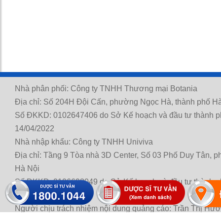
Nhà phân phối: Công ty TNHH Thương mại Botania
Địa chỉ: Số 204H Đội Cấn, phường Ngọc Hà, thành phố Hà
Số ĐKKD: 0102647406 do Sở Kế hoạch và đầu tư thành p
14/04/2022
Nhà nhập khẩu: Công ty TNHH Univiva
Địa chỉ: Tầng 9 Tòa nhà 3D Center, Số 03 Phố Duy Tân, 
Hà Nội
Số ĐKKD: 0106698049 do Sở Kế hoạch và đầu tư thành p
21/11/2014
Người chịu trách nhiệm nội dung quảng cáo: Trần Thị Hư