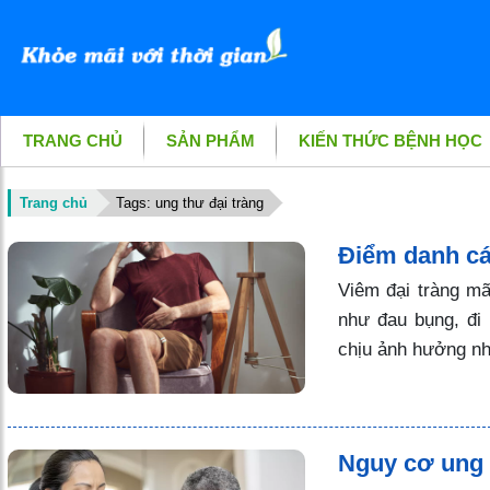
TRANG CHỦ
SẢN PHẨM
KIẾN THỨC BỆNH HỌC
Trang chủ
Tags: ung thư đại tràng
Điểm danh cá
Viêm đại tràng mãn
như đau bụng, đi
chịu ảnh hưởng nh
Nguy cơ ung 