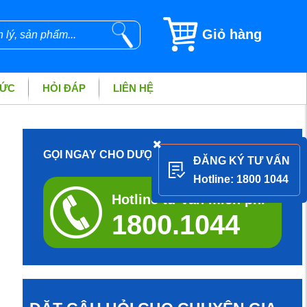
Giỏ hàng
TỨC
HỎI ĐÁP
LIÊN HỆ
GỌI NGAY CHO DƯỢC SĨ ĐỂ ĐƯỢC TƯ VẤN
ĐĂNG KÝ TƯ VẤN
Hotline: 1800 1044
Hotline tư vấn miễn phí
1800.1044