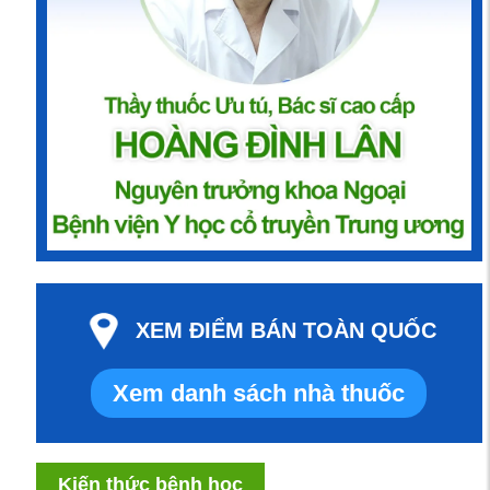
XEM ĐIỂM BÁN TOÀN QUỐC
Xem danh sách nhà thuốc
Kiến thức bệnh học