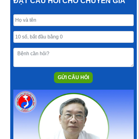
ĐẶT CÂU HỎI CHO CHUYÊN GIA
GỬI CÂU HỎI