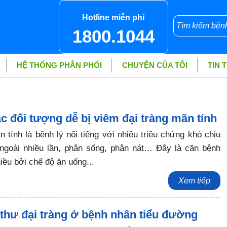
Hotline miễn phí
1800.1044
HỆ THỐNG PHÂN PHỐI
CHUYỆN CỦA TÔI
TIN 
c đối tượng dễ bị viêm đại tràng mãn tính
 tính là bệnh lý nổi tiếng với nhiều triệu chứng khó chịu
 ngoài nhiều lần, phân sống, phân nát… Đây là căn bệnh
iều bởi chế độ ăn uống...
Xem tiếp
thư đại tràng ở bệnh nhân tiểu đường