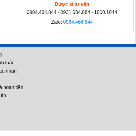
Dược sĩ tư vấn
Hỏi: Dùng BoniGut bao
0984.464.844 - 0931.084.084 - 1800.1044
lâu có tác dụng?
Zalo:
0984.464.844
Hỏi: Dùng BoniHappy sau
bao lâu thì có tác dụng và
g
mua ở đâu?
nh toán
iao nhận
Hỏi: Tôi sử dụng rượu bia
à hoàn tiền
nhiều, bị mệt mỏi, chán
tin
ăn, khó tiêu. Tôi có dùng
được UniDetox không?
Hỏi: Nếu người nghiện mà
 địa người dùng
không muốn bỏ thì có