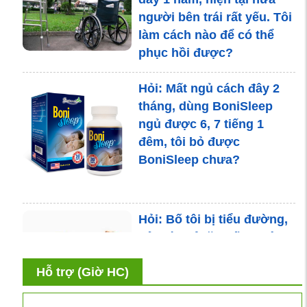
người bên trái rất yếu. Tôi
làm cách nào để có thể
phục hồi được?
Hỏi: Mất ngủ cách đây 2
tháng, dùng BoniSleep
ngủ được 6, 7 tiếng 1
đêm, tôi bỏ được
BoniSleep chưa?
Hỏi: Bố tôi bị tiểu đường,
hỏi có phải ăn uống kiêng
khem gì không ạ?
Hỗ trợ (Giờ HC)