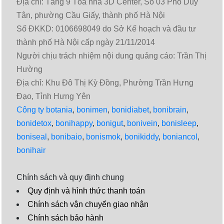
Địa chỉ: Tầng 9 Tòa nhà 3D Center, Số 03 Phố Duy
Tân, phường Cầu Giấy, thành phố Hà Nội
Số ĐKKD: 0106698049 do Sở Kế hoạch và đầu tư
thành phố Hà Nội cấp ngày 21/11/2014
Người chịu trách nhiệm nội dung quảng cáo: Trần Thị
Hường
Địa chỉ: Khu Đô Thị Kỳ Đồng, Phường Trần Hưng
Đạo, Tỉnh Hưng Yên
Công ty botania
,
bonimen
,
bonidiabet
,
bonibrain
,
bonidetox
,
bonihappy
,
bonigut
,
bonivein
,
bonisleep
,
boniseal
,
bonibaio
,
bonismok
,
bonikiddy
,
boniancol
,
bonihair
Chính sách và quy định chung
Quy định và hình thức thanh toán
Chính sách vận chuyển giao nhận
Chính sách bảo hành