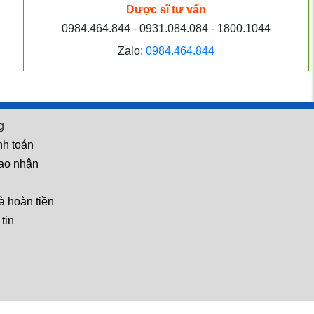
BoniSleep chưa?
Dược sĩ tư vấn
0984.464.844 - 0931.084.084 - 1800.1044
Zalo:
0984.464.844
Hỏi: Dùng BoniGut bao
lâu có tác dụng?
g
Hỏi: Dùng Boni-Smok có
nh toán
hiệu quả không? Có chắc
iao nhận
chắn bỏ được thuốc
không?
à hoàn tiền
tin
 địa người dùng