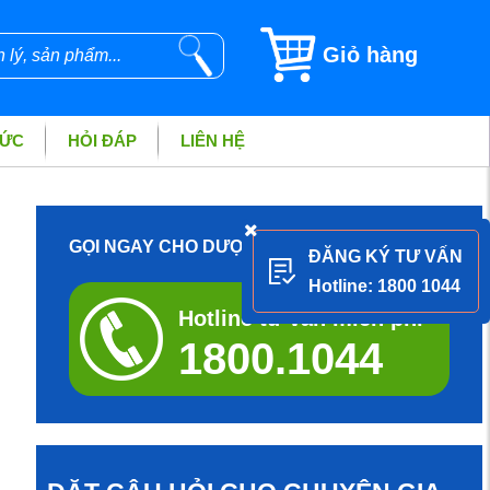
Giỏ hàng
TỨC
HỎI ĐÁP
LIÊN HỆ
GỌI NGAY CHO DƯỢC SĨ ĐỂ ĐƯỢC TƯ VẤN
ĐĂNG KÝ TƯ VẤN
Hotline: 1800 1044
Hotline tư vấn miễn phí
1800.1044