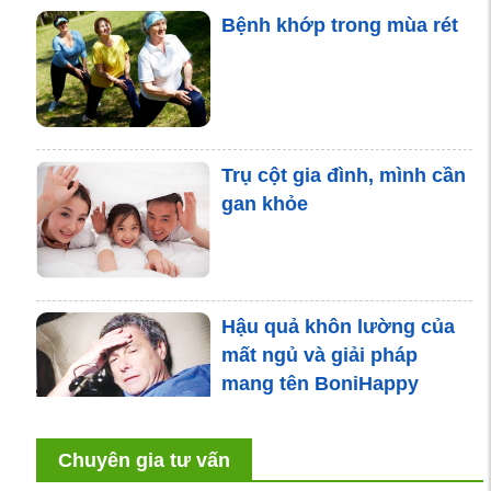
Bệnh khớp trong mùa rét
Trụ cột gia đình, mình cần
gan khỏe
Hậu quả khôn lường của
mất ngủ và giải pháp
mang tên BoniHappy
Chuyên gia tư vấn