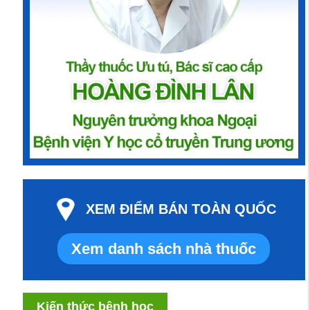
XEM ĐIỂM BÁN TOÀN QUỐC
Xem danh sách nhà thuốc
Kiến thức bệnh học