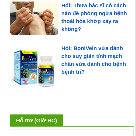
Hỏi: Thưa bác sĩ có cách
nào để phòng ngừa bệnh
thoái hóa khớp xảy ra
không?
Hỏi: BoniVein vừa dành
cho suy giãn tĩnh mạch
chân vừa dành cho bệnh
bệnh trĩ?
Hỏi: Mất ngủ cách đây 2
tháng, dùng BoniSleep
Hỗ trợ (Giờ HC)
ngủ được 6, 7 tiếng 1
đêm, tôi bỏ được