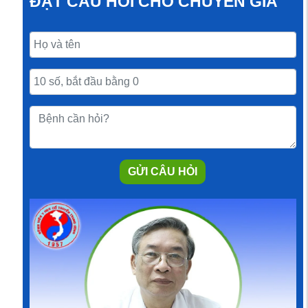
ĐẶT CÂU HỎI CHO CHUYÊN GIA
GỬI CÂU HỎI