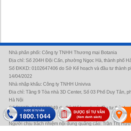
Nhà phân phối: Công ty TNHH Thương mại Botania
Địa chỉ: Số 204H Đội Cấn, phường Ngọc Hà, thành phố Hà
Số ĐKKD: 0102647406 do Sở Kế hoạch và đầu tư thành p
14/04/2022
Nhà nhập khẩu: Công ty TNHH Univiva
Địa chỉ: Tầng 9 Tòa nhà 3D Center, Số 03 Phố Duy Tân, 
Hà Nội
Số ĐKKD: 0106698049 do Sở Kế hoạch và đầu tư thành p
21/11/2014
Người chịu trách nhiệm nội dung quảng cáo: Trần Thị Hư