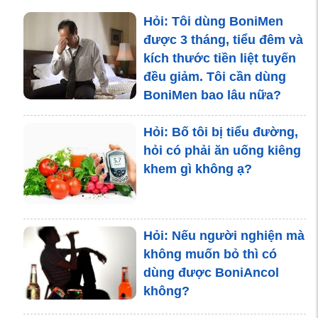
Cẩm nang về bệnh tiểu
đường typ 1 và 2
Hỏi: Tôi dùng BoniMen
được 3 tháng, tiểu đêm và
kích thước tiền liệt tuyến
đều giảm. Tôi cần dùng
Mẹ bầu nghiện rượu, bé
BoniMen bao lâu nữa?
sẽ thế nào đây?
Hỏi: Bố tôi bị tiểu đường,
hỏi có phải ăn uống kiêng
khem gì không ạ?
Hỏi: Nếu người nghiện mà
không muốn bỏ thì có
dùng được BoniAncol
không?