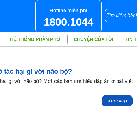
Hotline miễn phí
1800.1044
HỆ THỐNG PHÂN PHỐI
CHUYỆN CỦA TÔI
TIN 
tác hại gì với não bộ?
hại gì với não bộ? Mời các bạn tìm hiểu đáp án ở bài viết
Xem tiếp