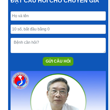
ĐẶT CÂU HỎI CHO CHUYÊN GIA
GỬI CÂU HỎI