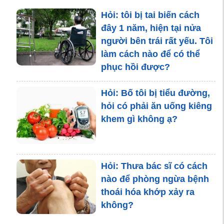
Hỏi: tôi bị tai biến cách
đây 1 năm, hiện tại nửa
người bên trái rất yếu. Tôi
làm cách nào để có thể
Mẹ bầu nghiện rượu, bé
phục hồi được?
sẽ thế nào đây?
Hỏi: Bố tôi bị tiểu đường,
hỏi có phải ăn uống kiêng
khem gì không ạ?
Hỏi: Thưa bác sĩ có cách
nào để phòng ngừa bệnh
thoái hóa khớp xảy ra
không?