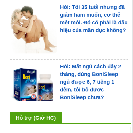
Hỏi: Tôi 35 tuổi nhưng đã
giảm ham muốn, cơ thể
mệt mỏi. Đó có phải là dấu
hiệu của mãn dục không?
Hỏi: Mất ngủ cách đây 2
tháng, dùng BoniSleep
ngủ được 6, 7 tiếng 1
đêm, tôi bỏ được
BoniSleep chưa?
Hỗ trợ (Giờ HC)
Hỏi: Dùng BoniHappy sau
bao lâu thì có tác dụng và