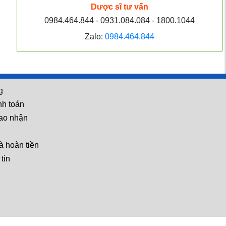
Dược sĩ tư vấn
mua ở đâu?
0984.464.844 - 0931.084.084 - 1800.1044
Zalo:
0984.464.844
Hỏi: Dùng Boni-Smok có
hiệu quả không? Có chắc
chắn bỏ được thuốc
g
không?
nh toán
iao nhận
à hoàn tiền
tin
Hỏi: Tôi dùng BoniMen
được 3 tháng, tiểu đêm và
 địa người dùng
kích thước tiền liệt tuyến
đều giảm. Tôi cần dùng