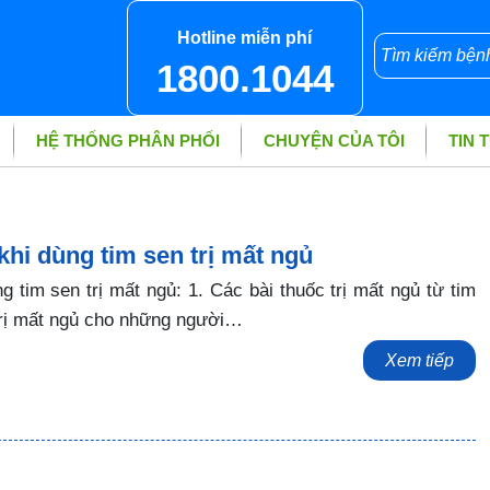
Hotline miễn phí
1800.1044
HỆ THỐNG PHÂN PHỐI
CHUYỆN CỦA TÔI
TIN 
hi dùng tim sen trị mất ngủ
 tim sen trị mất ngủ: 1. Các bài thuốc trị mất ngủ từ tim
trị mất ngủ cho những người…
Xem tiếp