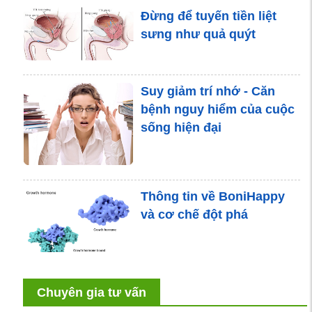
Đừng để tuyến tiền liệt
sưng như quả quýt
Suy giảm trí nhớ - Căn
bệnh nguy hiểm của cuộc
sống hiện đại
Thông tin về BoniHappy
và cơ chế đột phá
Chuyên gia tư vấn
Bệnh khớp trong mùa rét