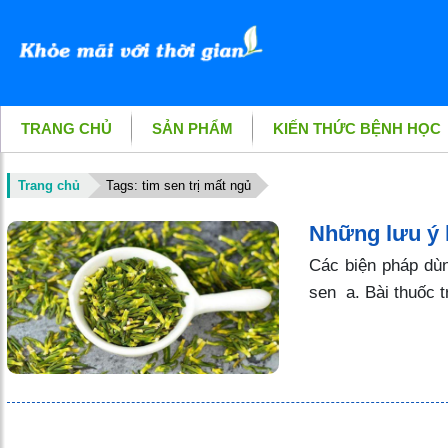
TRANG CHỦ
SẢN PHẨM
KIẾN THỨC BỆNH HỌC
Trang chủ
Tags: tim sen trị mất ngủ
Những lưu ý k
Các biện pháp dùng
sen a. Bài thuốc 