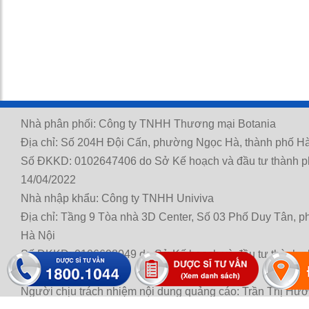
Nhà phân phối: Công ty TNHH Thương mại Botania
Địa chỉ: Số 204H Đội Cấn, phường Ngọc Hà, thành phố Hà
Số ĐKKD: 0102647406 do Sở Kế hoạch và đầu tư thành p
14/04/2022
Nhà nhập khẩu: Công ty TNHH Univiva
Địa chỉ: Tầng 9 Tòa nhà 3D Center, Số 03 Phố Duy Tân, 
Hà Nội
Số ĐKKD: 0106698049 do Sở Kế hoạch và đầu tư thành p
21/11/2014
Người chịu trách nhiệm nội dung quảng cáo: Trần Thị Hư