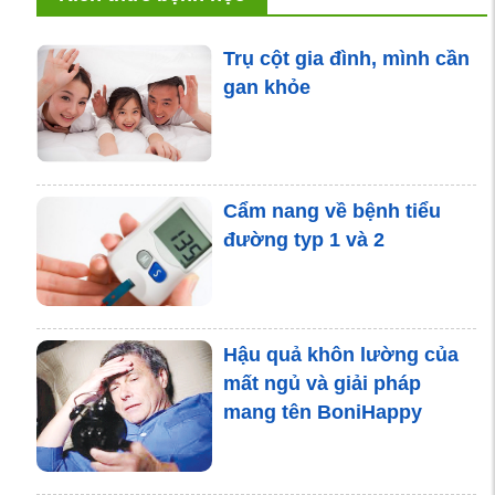
Trụ cột gia đình, mình cần
gan khỏe
Cẩm nang về bệnh tiểu
đường typ 1 và 2
Hậu quả khôn lường của
mất ngủ và giải pháp
mang tên BoniHappy