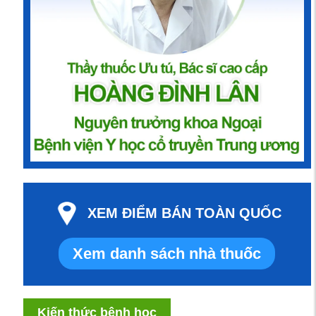
XEM ĐIỂM BÁN TOÀN QUỐC
Xem danh sách nhà thuốc
Kiến thức bệnh học