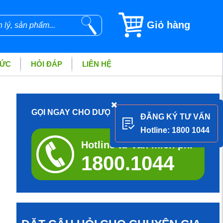
Giỏ hàng
TỨC
HỎI ĐÁP
LIÊN HỆ
GỌI NGAY CHO DƯỢC SĨ ĐỂ ĐƯỢC TƯ VẤN
ĐĂNG KÝ TƯ VẤN
Hotline: 1800 1044
Hotline tư vấn miễn phí
1800.1044