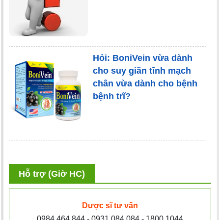
Hỏi: BoniVein vừa dành
cho suy giãn tĩnh mạch
chân vừa dành cho bệnh
bệnh trĩ?
Hỗ trợ (Giờ HC)
Dược sĩ tư vấn
0984.464.844 - 0931.084.084 - 1800.1044