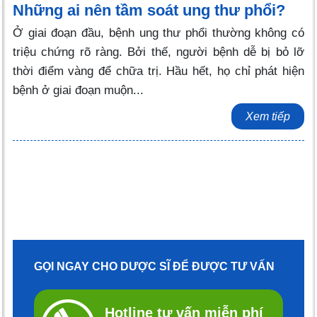
Những ai nên tầm soát ung thư phổi?
Ở giai đoạn đầu, bệnh ung thư phổi thường không có
triệu chứng rõ ràng. Bởi thế, người bệnh dễ bị bỏ lỡ
thời điểm vàng để chữa trị. Hầu hết, họ chỉ phát hiện
bệnh ở giai đoạn muộn...
Xem tiếp
GỌI NGAY CHO DƯỢC SĨ ĐỂ ĐƯỢC TƯ VẤN
Hotline tư vấn miễn phí