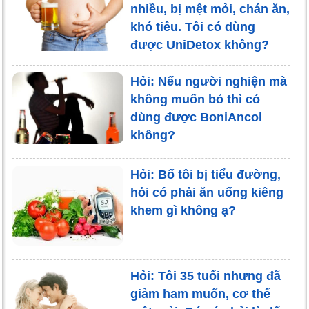
nhiều, bị mệt mỏi, chán ăn,
khó tiêu. Tôi có dùng
được UniDetox không?
Hỏi: Nếu người nghiện mà
không muốn bỏ thì có
dùng được BoniAncol
không?
Hỏi: Bố tôi bị tiểu đường,
hỏi có phải ăn uống kiêng
khem gì không ạ?
Hỏi: Tôi 35 tuổi nhưng đã
giảm ham muốn, cơ thể