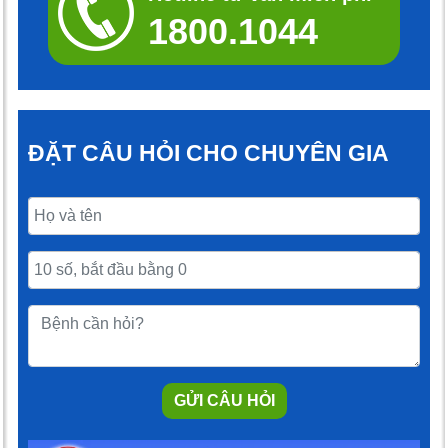
1800.1044
ĐẶT CÂU HỎI CHO CHUYÊN GIA
GỬI CÂU HỎI