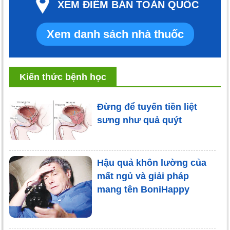
XEM ĐIỂM BÁN TOÀN QUỐC
Xem danh sách nhà thuốc
Kiến thức bệnh học
Đừng để tuyến tiền liệt
sưng như quả quýt
Hậu quả khôn lường của
mất ngủ và giải pháp
mang tên BoniHappy