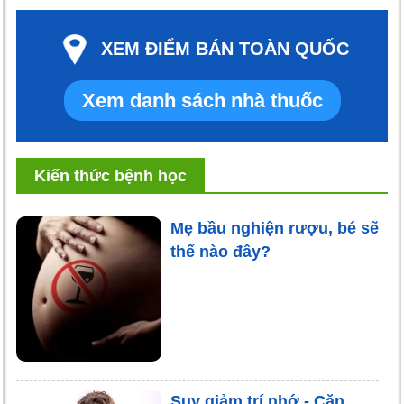
XEM ĐIỂM BÁN TOÀN QUỐC
Xem danh sách nhà thuốc
Kiến thức bệnh học
Mẹ bầu nghiện rượu, bé sẽ
thế nào đây?
Suy giảm trí nhớ - Căn