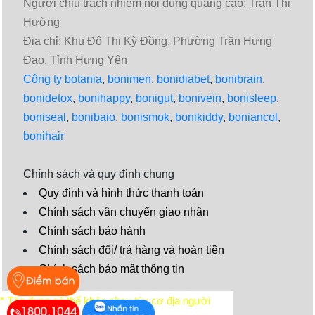
Người chịu trách nhiệm nội dung quảng cáo: Trần Thị
Hường
Địa chỉ: Khu Đô Thị Kỳ Đồng, Phường Trần Hưng
Đạo, Tỉnh Hưng Yên
Công ty botania
,
bonimen
,
bonidiabet
,
bonibrain
,
bonidetox
,
bonihappy
,
bonigut
,
bonivein
,
bonisleep
,
boniseal
,
bonibaio
,
bonismok
,
bonikiddy
,
boniancol
,
bonihair
Chính sách và quy định chung
Quy định và hình thức thanh toán
Chính sách vận chuyển giao nhận
Chính sách bảo hành
Chính sách đổi/ trả hàng và hoàn tiền
Chính sách bảo mật thông tin
Video
* Tác dụng có thể khác nhau tùy cơ địa người