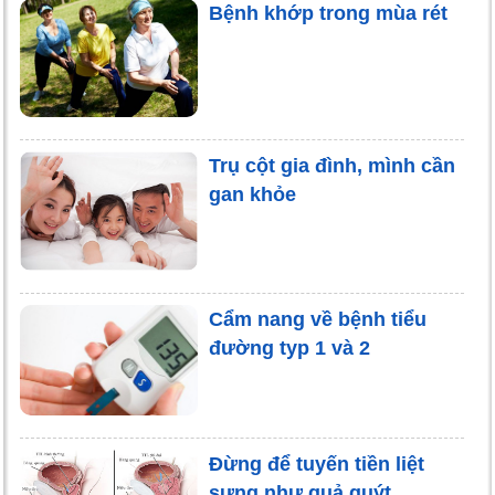
Bệnh khớp trong mùa rét
Trụ cột gia đình, mình cần
gan khỏe
Cẩm nang về bệnh tiểu
đường typ 1 và 2
Đừng để tuyến tiền liệt
sưng như quả quýt