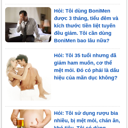
Hỏi: Tôi dùng BoniMen
được 3 tháng, tiểu đêm và
kích thước tiền liệt tuyến
đều giảm. Tôi cần dùng
BoniMen bao lâu nữa?
Hỏi: Tôi 35 tuổi nhưng đã
giảm ham muốn, cơ thể
mệt mỏi. Đó có phải là dấu
hiệu của mãn dục không?
Hỏi: Tôi sử dụng rượu bia
nhiều, bị mệt mỏi, chán ăn,
khó tiêu. Tôi có dùng