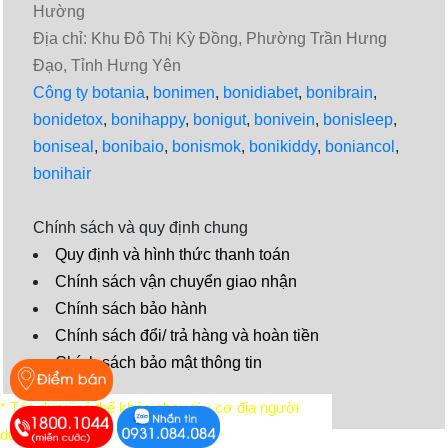
Hường
Địa chỉ: Khu Đô Thị Kỳ Đồng, Phường Trần Hưng
Đạo, Tỉnh Hưng Yên
Công ty botania
,
bonimen
,
bonidiabet
,
bonibrain
,
bonidetox
,
bonihappy
,
bonigut
,
bonivein
,
bonisleep
,
boniseal
,
bonibaio
,
bonismok
,
bonikiddy
,
boniancol
,
bonihair
Chính sách và quy định chung
Quy định và hình thức thanh toán
Chính sách vận chuyển giao nhận
Chính sách bảo hành
Chính sách đổi/ trả hàng và hoàn tiền
Chính sách bảo mật thông tin
Video
* Tác dụng có thể khác nhau tùy cơ địa người
dùng