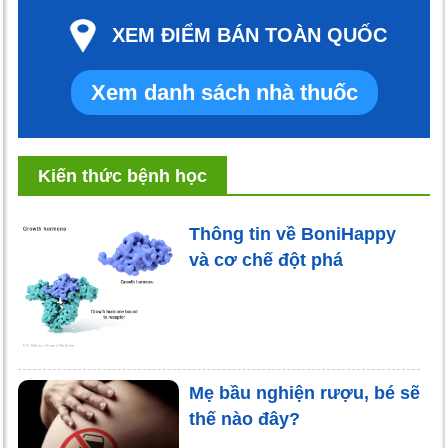
XEM ĐIỂM BÁN TOÀN QUỐC
Xem danh sách nhà thuốc
Kiến thức bệnh học
Thông tin về BoniHappy
và cơ chế đột phá
Mẹ bầu nghiện rượu, bé sẽ
thế nào đây?