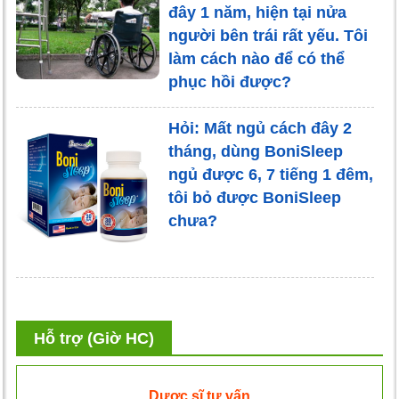
đây 1 năm, hiện tại nửa
người bên trái rất yếu. Tôi
làm cách nào để có thể
phục hồi được?
Hỏi: Mất ngủ cách đây 2
tháng, dùng BoniSleep
ngủ được 6, 7 tiếng 1 đêm,
tôi bỏ được BoniSleep
chưa?
Hỗ trợ (Giờ HC)
Dược sĩ tư vấn