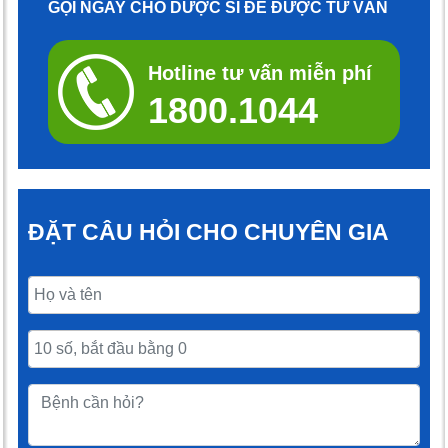
GỌI NGAY CHO DƯỢC SĨ ĐỂ ĐƯỢC TƯ VẤN
Hotline tư vấn miễn phí
1800.1044
ĐẶT CÂU HỎI CHO CHUYÊN GIA