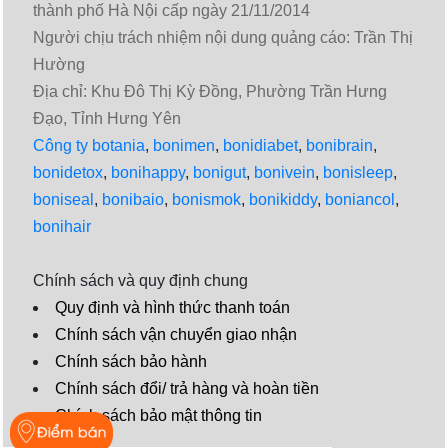
thành phố Hà Nội cấp ngày 21/11/2014
Người chịu trách nhiệm nội dung quảng cáo: Trần Thị
Hường
Địa chỉ: Khu Đô Thị Kỳ Đồng, Phường Trần Hưng
Đạo, Tỉnh Hưng Yên
Công ty botania
,
bonimen
,
bonidiabet
,
bonibrain
,
bonidetox
,
bonihappy
,
bonigut
,
bonivein
,
bonisleep
,
boniseal
,
bonibaio
,
bonismok
,
bonikiddy
,
boniancol
,
bonihair
Chính sách và quy định chung
Quy định và hình thức thanh toán
Chính sách vận chuyển giao nhận
Chính sách bảo hành
Chính sách đổi/ trả hàng và hoàn tiền
Chính sách bảo mật thông tin
Video