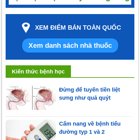
XEM ĐIỂM BÁN TOÀN QUỐC
Xem danh sách nhà thuốc
Kiến thức bệnh học
Đừng để tuyến tiền liệt
sưng như quả quýt
Cẩm nang về bệnh tiểu
đường typ 1 và 2