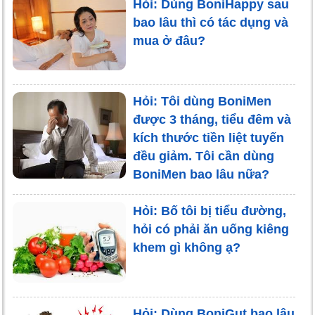
Hỏi: Dùng BoniHappy sau
bao lâu thì có tác dụng và
mua ở đâu?
Hỏi: Tôi dùng BoniMen
được 3 tháng, tiểu đêm và
kích thước tiền liệt tuyến
đều giảm. Tôi cần dùng
BoniMen bao lâu nữa?
Hỏi: Bố tôi bị tiểu đường,
hỏi có phải ăn uống kiêng
khem gì không ạ?
Hỏi: Dùng BoniGut bao lâu