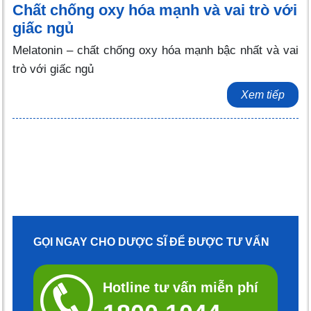
Chất chống oxy hóa mạnh và vai trò với
giấc ngủ
Melatonin – chất chống oxy hóa mạnh bậc nhất và vai
trò với giấc ngủ
Xem tiếp
GỌI NGAY CHO DƯỢC SĨ ĐỂ ĐƯỢC TƯ VẤN
Hotline tư vấn miễn phí