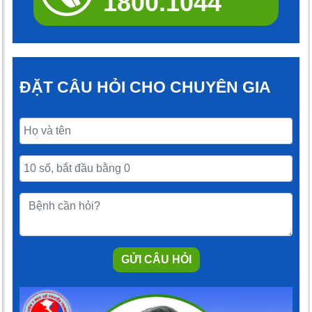
1800.1044
ĐẶT CÂU HỎI CHO CHUYÊN GIA
GỬI CÂU HỎI