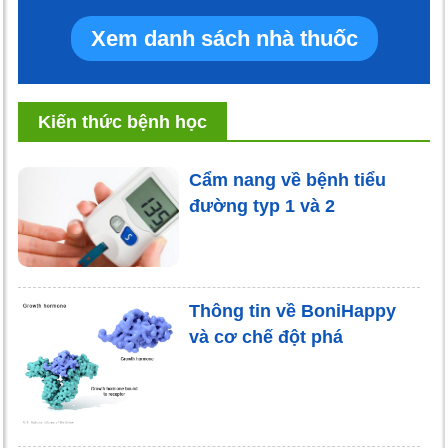
Xem danh sách nhà thuốc
Kiến thức bệnh học
Cẩm nang về bệnh tiểu
đường typ 1 và 2
Thông tin về BoniHappy
và cơ chế đột phá