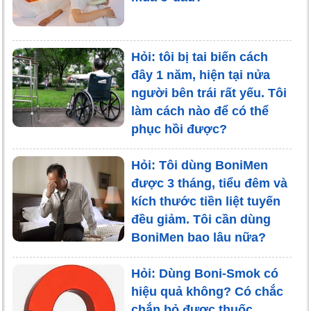
Hỏi: tôi bị tai biến cách
đây 1 năm, hiện tại nửa
người bên trái rất yếu. Tôi
làm cách nào để có thể
phục hồi được?
Hỏi: Tôi dùng BoniMen
được 3 tháng, tiểu đêm và
kích thước tiền liệt tuyến
đều giảm. Tôi cần dùng
BoniMen bao lâu nữa?
Hỏi: Dùng Boni-Smok có
hiệu quả không? Có chắc
chắn bỏ được thuốc