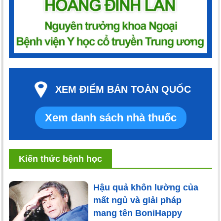
XEM ĐIỂM BÁN TOÀN QUỐC
Xem danh sách nhà thuốc
Kiến thức bệnh học
Hậu quả khôn lường của
mất ngủ và giải pháp
mang tên BoniHappy