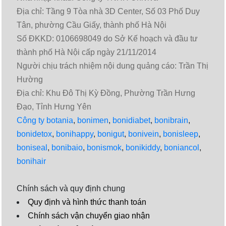
Địa chỉ: Tầng 9 Tòa nhà 3D Center, Số 03 Phố Duy
Tân, phường Cầu Giấy, thành phố Hà Nội
Số ĐKKD: 0106698049 do Sở Kế hoạch và đầu tư
thành phố Hà Nội cấp ngày 21/11/2014
Người chịu trách nhiệm nội dung quảng cáo: Trần Thị
Hường
Địa chỉ: Khu Đô Thị Kỳ Đồng, Phường Trần Hưng
Đạo, Tỉnh Hưng Yên
Công ty botania
,
bonimen
,
bonidiabet
,
bonibrain
,
bonidetox
,
bonihappy
,
bonigut
,
bonivein
,
bonisleep
,
boniseal
,
bonibaio
,
bonismok
,
bonikiddy
,
boniancol
,
bonihair
Chính sách và quy định chung
Quy định và hình thức thanh toán
Chính sách vận chuyển giao nhận