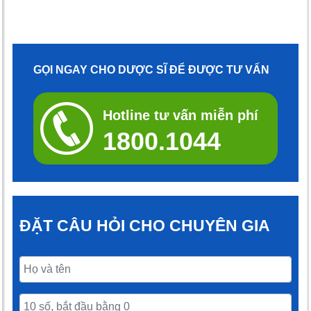
GỌI NGAY CHO DƯỢC SĨ ĐỂ ĐƯỢC TƯ VẤN
Hotline tư vấn miễn phí
1800.1044
ĐẶT CÂU HỎI CHO CHUYÊN GIA