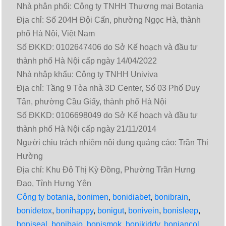
Nhà phân phối: Công ty TNHH Thương mại Botania
Địa chỉ: Số 204H Đội Cấn, phường Ngọc Hà, thành
phố Hà Nội, Việt Nam
Số ĐKKD: 0102647406 do Sở Kế hoạch và đầu tư
thành phố Hà Nội cấp ngày 14/04/2022
Nhà nhập khẩu: Công ty TNHH Univiva
Địa chỉ: Tầng 9 Tòa nhà 3D Center, Số 03 Phố Duy
Tân, phường Cầu Giấy, thành phố Hà Nội
Số ĐKKD: 0106698049 do Sở Kế hoạch và đầu tư
thành phố Hà Nội cấp ngày 21/11/2014
Người chịu trách nhiệm nội dung quảng cáo: Trần Thị
Hường
Địa chỉ: Khu Đô Thị Kỳ Đồng, Phường Trần Hưng
Đạo, Tỉnh Hưng Yên
Công ty botania
,
bonimen
,
bonidiabet
,
bonibrain
,
bonidetox
,
bonihappy
,
bonigut
,
bonivein
,
bonisleep
,
boniseal
,
bonibaio
,
bonismok
,
bonikiddy
,
boniancol
,