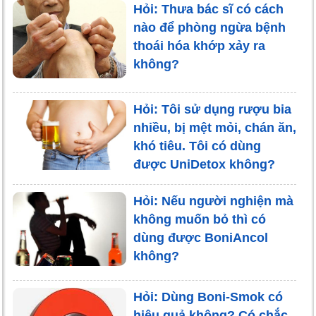
Hỏi: Thưa bác sĩ có cách
nào để phòng ngừa bệnh
thoái hóa khớp xảy ra
không?
Hỏi: Tôi sử dụng rượu bia
nhiều, bị mệt mỏi, chán ăn,
khó tiêu. Tôi có dùng
được UniDetox không?
Hỏi: Nếu người nghiện mà
không muốn bỏ thì có
dùng được BoniAncol
không?
Hỏi: Dùng Boni-Smok có
hiệu quả không? Có chắc