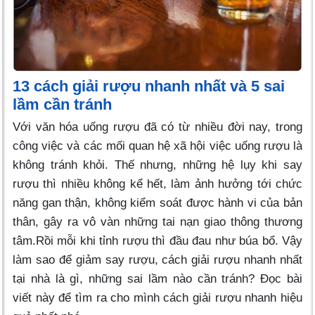
13 cách giải rượu nhanh nhất và 5 sai
lầm cần tránh
Với văn hóa uống rượu đã có từ nhiều đời nay, trong
công việc và các mối quan hệ xã hội việc uống rượu là
không tránh khỏi. Thế nhưng, những hệ lụy khi say
rượu thì nhiều không kể hết, làm ảnh hưởng tới chức
năng gan thận, không kiểm soát được hành vi của bản
thân, gây ra vô vàn những tai nạn giao thông thương
tâm.Rồi mỗi khi tỉnh rượu thì đầu đau như búa bổ. Vậy
làm sao để giảm say rượu, cách giải rượu nhanh nhất
tại nhà là gì, những sai lầm nào cần tránh? Đọc bài
viết này để tìm ra cho mình cách giải rượu nhanh hiệu