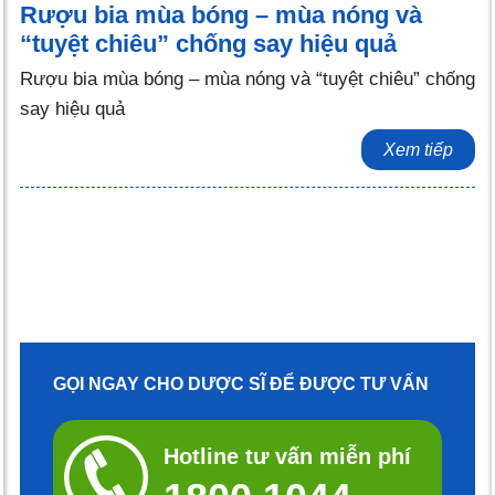
Rượu bia mùa bóng – mùa nóng và
“tuyệt chiêu” chống say hiệu quả
Rượu bia mùa bóng – mùa nóng và “tuyệt chiêu” chống
say hiệu quả
Xem tiếp
GỌI NGAY CHO DƯỢC SĨ ĐỂ ĐƯỢC TƯ VẤN
Hotline tư vấn miễn phí