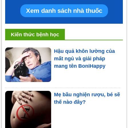
Xem danh sách nhà thuốc
Kiến thức bệnh học
Hậu quả khôn lường của
mất ngủ và giải pháp
mang tên BoniHappy
Mẹ bầu nghiện rượu, bé sẽ
thế nào đây?