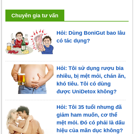
Chuyên gia tư vấn
Hỏi: Dùng BoniGut bao lâu
có tác dụng?
Hỏi: Tôi sử dụng rượu bia
nhiều, bị mệt mỏi, chán ăn,
khó tiêu. Tôi có dùng
được UniDetox không?
Hỏi: Tôi 35 tuổi nhưng đã
giảm ham muốn, cơ thể
mệt mỏi. Đó có phải là dấu
hiệu của mãn dục không?