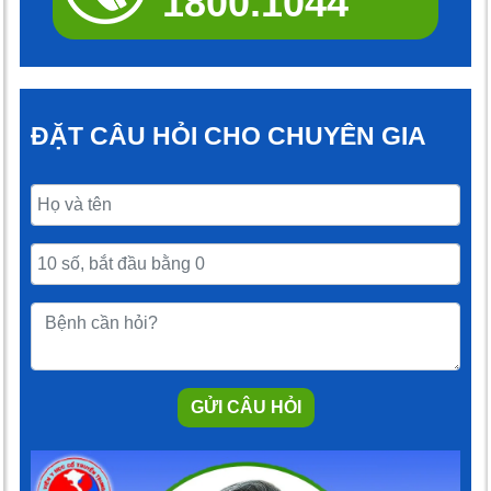
1800.1044
ĐẶT CÂU HỎI CHO CHUYÊN GIA
GỬI CÂU HỎI