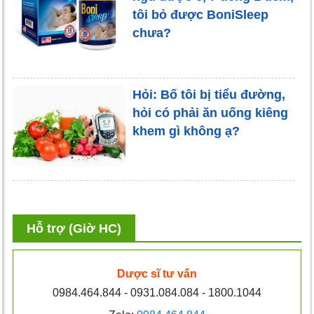
tôi bỏ được BoniSleep
chưa?
Hỏi: Bố tôi bị tiểu đường,
hỏi có phải ăn uống kiêng
khem gì không ạ?
Hỗ trợ (Giờ HC)
Dược sĩ tư vấn
0984.464.844 - 0931.084.084 - 1800.1044