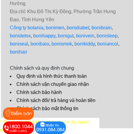
Hường
Địa chỉ: Khu Đô Thị Kỳ Đồng, Phường Trần Hưng
Đạo, Tỉnh Hưng Yên
Công ty botania
,
bonimen
,
bonidiabet
,
bonibrain
,
bonidetox
,
bonihappy
,
bonigut
,
bonivein
,
bonisleep
,
boniseal
,
bonibaio
,
bonismok
,
bonikiddy
,
boniancol
,
bonihair
Chính sách và quy định chung
Quy định và hình thức thanh toán
Chính sách vận chuyển giao nhận
Chính sách bảo hành
Chính sách đổi/ trả hàng và hoàn tiền
Chính sách bảo mật thông tin
Video
* Tác dụng có thể khác nhau tùy cơ địa người
dùng