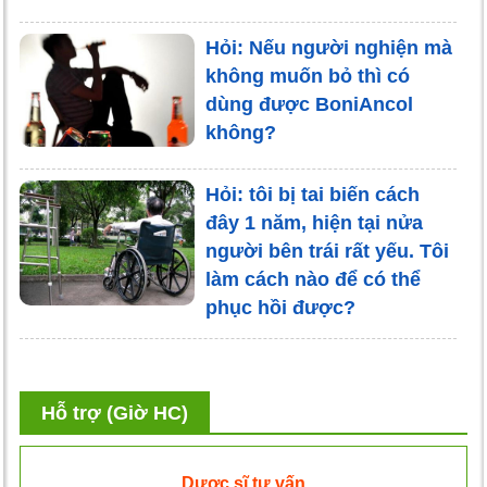
Hỏi: Nếu người nghiện mà
không muốn bỏ thì có
dùng được BoniAncol
không?
Hỏi: tôi bị tai biến cách
đây 1 năm, hiện tại nửa
người bên trái rất yếu. Tôi
làm cách nào để có thể
phục hồi được?
Hỗ trợ (Giờ HC)
Dược sĩ tư vấn