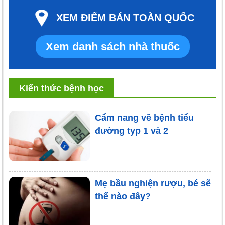
XEM ĐIỂM BÁN TOÀN QUỐC
Xem danh sách nhà thuốc
Kiến thức bệnh học
Cẩm nang về bệnh tiểu
đường typ 1 và 2
Mẹ bầu nghiện rượu, bé sẽ
thế nào đây?