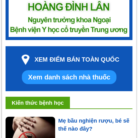
XEM ĐIỂM BÁN TOÀN QUỐC
Xem danh sách nhà thuốc
Kiến thức bệnh học
Mẹ bầu nghiện rượu, bé sẽ
thế nào đây?