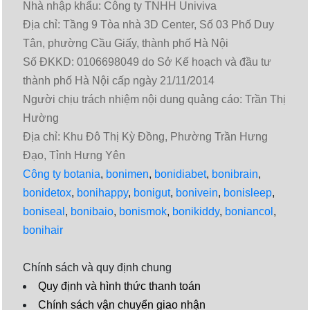
Nhà nhập khẩu: Công ty TNHH Univiva
Địa chỉ: Tầng 9 Tòa nhà 3D Center, Số 03 Phố Duy
Tân, phường Cầu Giấy, thành phố Hà Nội
Số ĐKKD: 0106698049 do Sở Kế hoạch và đầu tư
thành phố Hà Nội cấp ngày 21/11/2014
Người chịu trách nhiệm nội dung quảng cáo: Trần Thị
Hường
Địa chỉ: Khu Đô Thị Kỳ Đồng, Phường Trần Hưng
Đạo, Tỉnh Hưng Yên
Công ty botania
,
bonimen
,
bonidiabet
,
bonibrain
,
bonidetox
,
bonihappy
,
bonigut
,
bonivein
,
bonisleep
,
boniseal
,
bonibaio
,
bonismok
,
bonikiddy
,
boniancol
,
bonihair
Chính sách và quy định chung
Quy định và hình thức thanh toán
Chính sách vận chuyển giao nhận