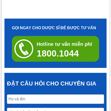
GỌI NGAY CHO DƯỢC SĨ ĐỂ ĐƯỢC TƯ VẤN
Hotline tư vấn miễn phí
1800.1044
ĐẶT CÂU HỎI CHO CHUYÊN GIA