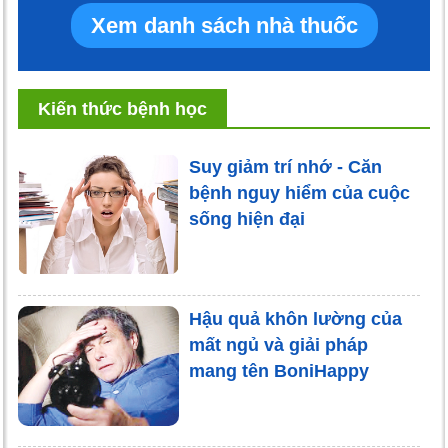
Xem danh sách nhà thuốc
Kiến thức bệnh học
Suy giảm trí nhớ - Căn
bệnh nguy hiểm của cuộc
sống hiện đại
Hậu quả khôn lường của
mất ngủ và giải pháp
mang tên BoniHappy