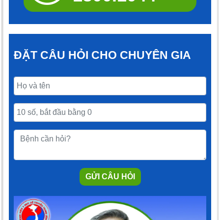
ĐẶT CÂU HỎI CHO CHUYÊN GIA
GỬI CÂU HỎI