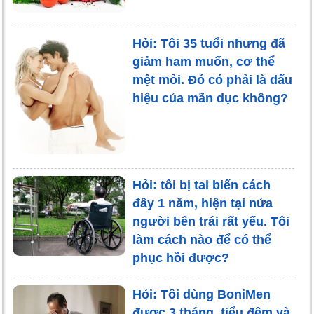
Hỏi: Tôi 35 tuổi nhưng đã
giảm ham muốn, cơ thể
mệt mỏi. Đó có phải là dấu
hiệu của mãn dục không?
Hỏi: tôi bị tai biến cách
đây 1 năm, hiện tại nửa
người bên trái rất yếu. Tôi
làm cách nào để có thể
phục hồi được?
Hỏi: Tôi dùng BoniMen
được 3 tháng, tiểu đêm và