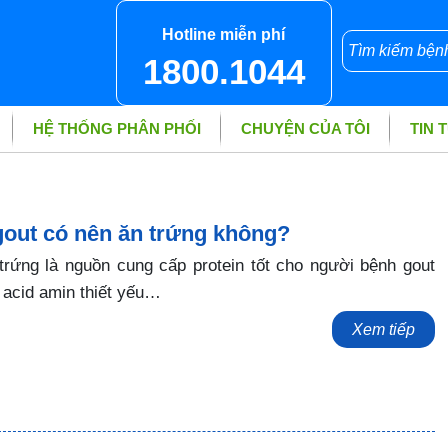
Hotline miễn phí
1800.1044
HỆ THỐNG PHÂN PHỐI
CHUYỆN CỦA TÔI
TIN 
out có nên ăn trứng không?
trứng là nguồn cung cấp protein tốt cho người bệnh gout
 acid amin thiết yếu…
Xem tiếp