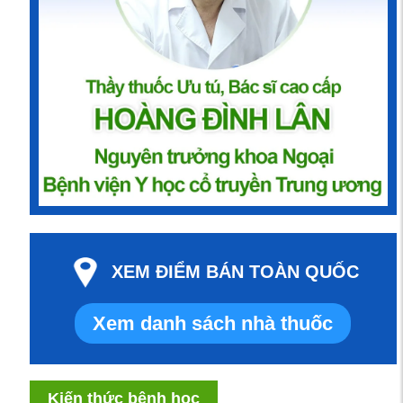
XEM ĐIỂM BÁN TOÀN QUỐC
Xem danh sách nhà thuốc
Kiến thức bệnh học