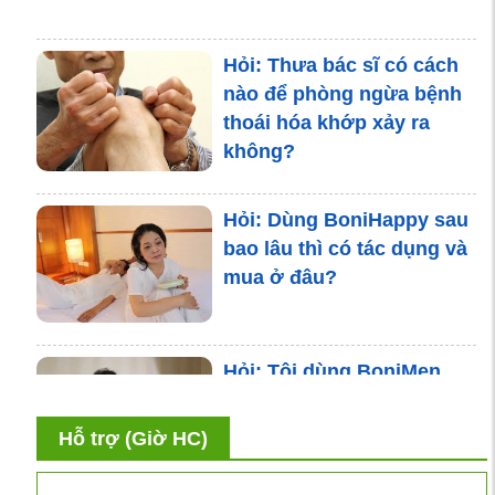
Hỏi: Thưa bác sĩ có cách
nào để phòng ngừa bệnh
thoái hóa khớp xảy ra
không?
Hỏi: Dùng BoniHappy sau
bao lâu thì có tác dụng và
mua ở đâu?
Hỏi: Tôi dùng BoniMen
được 3 tháng, tiểu đêm và
kích thước tiền liệt tuyến
Hỗ trợ (Giờ HC)
đều giảm. Tôi cần dùng
BoniMen bao lâu nữa?