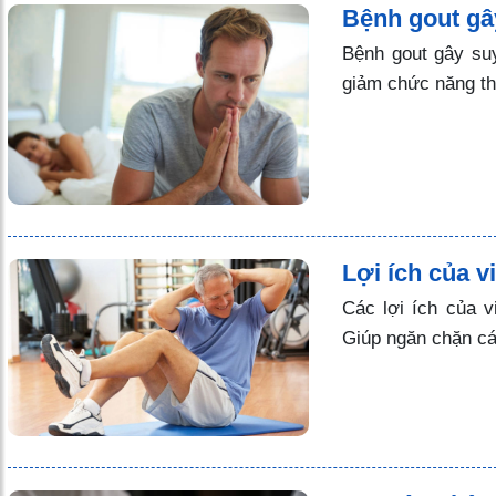
Bệnh gout gâ
Bệnh gout gây su
giảm chức năng t
Lợi ích của v
Các lợi ích của v
Giúp ngăn chặn c