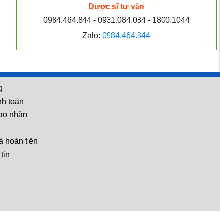
Dược sĩ tư vấn
0984.464.844 - 0931.084.084 - 1800.1044
Hỏi: Tôi 35 tuổi nhưng đã
giảm ham muốn, cơ thể
Zalo:
0984.464.844
mệt mỏi. Đó có phải là dấu
hiệu của mãn dục không?
g
nh toán
iao nhận
Hỏi: BoniVein vừa dành
cho suy giãn tĩnh mạch
à hoàn tiền
chân vừa dành cho bệnh
tin
bệnh trĩ?
 địa người dùng
Hỏi: Nếu người nghiện mà