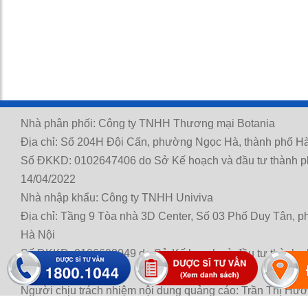
Nhà phân phối: Công ty TNHH Thương mại Botania
Địa chỉ: Số 204H Đội Cấn, phường Ngọc Hà, thành phố Hà
Số ĐKKD: 0102647406 do Sở Kế hoạch và đầu tư thành p
14/04/2022
Nhà nhập khẩu: Công ty TNHH Univiva
Địa chỉ: Tầng 9 Tòa nhà 3D Center, Số 03 Phố Duy Tân, 
Hà Nội
Số ĐKKD: 0106698049 do Sở Kế hoạch và đầu tư thành p
21/11/2014
Người chịu trách nhiệm nội dung quảng cáo: Trần Thị Hư