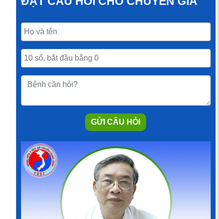
ĐẶT CÂU HỎI CHO CHUYÊN GIA
GỬI CÂU HỎI