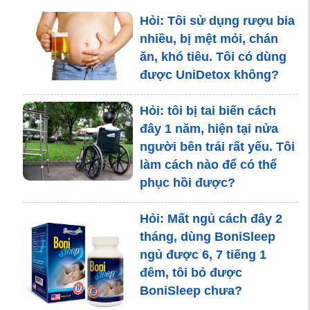
Hỏi: Tôi sử dụng rượu bia
Suy giảm trí nhớ - Căn
nhiều, bị mệt mỏi, chán
bệnh nguy hiểm của cuộc
ăn, khó tiêu. Tôi có dùng
sống hiện đại
được UniDetox không?
Hỏi: tôi bị tai biến cách
Bệnh khớp trong mùa rét
đây 1 năm, hiện tại nửa
người bên trái rất yếu. Tôi
làm cách nào để có thể
phục hồi được?
Hỏi: Mất ngủ cách đây 2
tháng, dùng BoniSleep
ngủ được 6, 7 tiếng 1
đêm, tôi bỏ được
BoniSleep chưa?