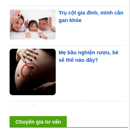
Trụ cột gia đình, mình cần
gan khỏe
Mẹ bầu nghiện rượu, bé
sẽ thế nào đây?
Đừng để tuyến tiền liệt
sưng như quả quýt
Chuyên gia tư vấn