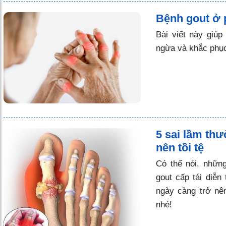
Bệnh gout ở 
Bài viết này giú
ngừa và khắc phục
5 sai lầm th
nên tồi tệ
Có thể nói, nhữn
gout cấp tái diễ
ngày càng trở nên
nhé!