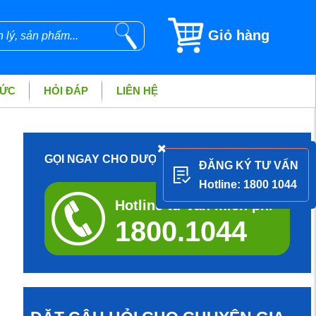
Giỏ hàng
TỨC
HỎI ĐÁP
LIÊN HỆ
GỌI NGAY CHO DƯỢC SĨ ĐỂ ĐƯỢC TƯ VẤN
ĐĂNG KÝ TƯ VẤN
Hotline: 1800 1044
Hotline tư vấn miễn phí
1800.1044