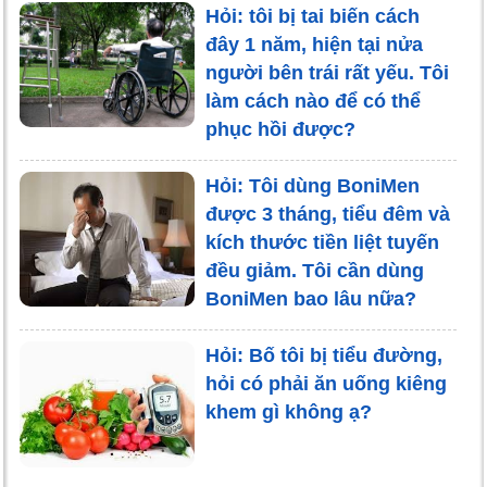
Hỏi: tôi bị tai biến cách
đây 1 năm, hiện tại nửa
người bên trái rất yếu. Tôi
làm cách nào để có thể
phục hồi được?
Hỏi: Tôi dùng BoniMen
được 3 tháng, tiểu đêm và
kích thước tiền liệt tuyến
đều giảm. Tôi cần dùng
BoniMen bao lâu nữa?
Hỏi: Bố tôi bị tiểu đường,
hỏi có phải ăn uống kiêng
khem gì không ạ?