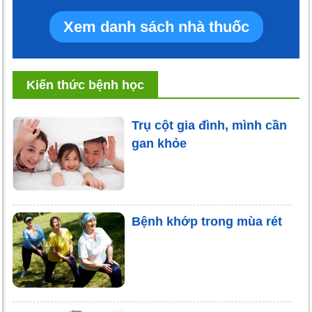
Xem danh sách nhà thuốc
Kiến thức bệnh học
Trụ cột gia đình, mình cần
gan khỏe
Bệnh khớp trong mùa rét