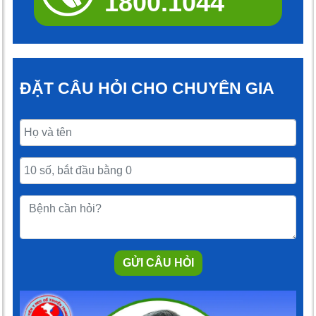
1800.1044
ĐẶT CÂU HỎI CHO CHUYÊN GIA
GỬI CÂU HỎI