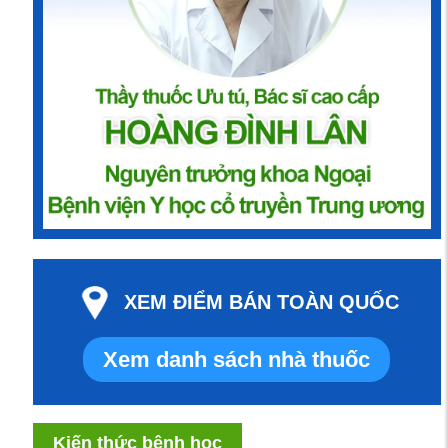
XEM ĐIỂM BÁN TOÀN QUỐC
Xem danh sách nhà thuốc
Kiến thức bệnh học