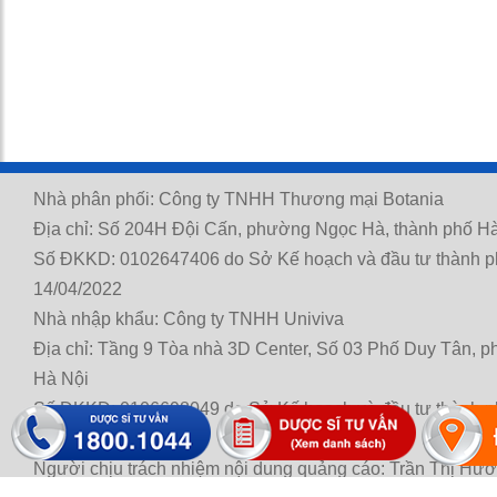
Nhà phân phối: Công ty TNHH Thương mại Botania
Địa chỉ: Số 204H Đội Cấn, phường Ngọc Hà, thành phố Hà
Số ĐKKD: 0102647406 do Sở Kế hoạch và đầu tư thành p
14/04/2022
Nhà nhập khẩu: Công ty TNHH Univiva
Địa chỉ: Tầng 9 Tòa nhà 3D Center, Số 03 Phố Duy Tân, 
Hà Nội
Số ĐKKD: 0106698049 do Sở Kế hoạch và đầu tư thành p
21/11/2014
Người chịu trách nhiệm nội dung quảng cáo: Trần Thị Hư