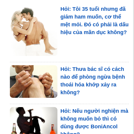
Hỏi: Tôi 35 tuổi nhưng đã
Trụ cột gia đình, mình cần
giảm ham muốn, cơ thể
gan khỏe
mệt mỏi. Đó có phải là dấu
hiệu của mãn dục không?
Bệnh khớp trong mùa rét
Hỏi: Thưa bác sĩ có cách
nào để phòng ngừa bệnh
thoái hóa khớp xảy ra
không?
Hỏi: Nếu người nghiện mà
không muốn bỏ thì có
dùng được BoniAncol