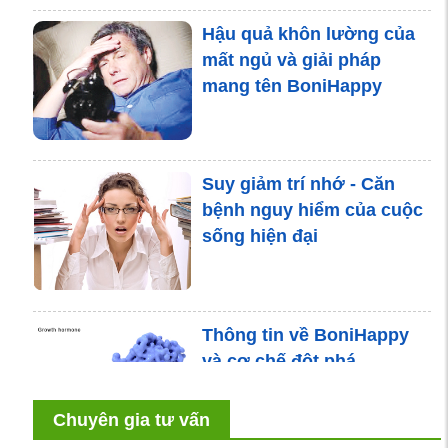
Hậu quả khôn lường của
mất ngủ và giải pháp
mang tên BoniHappy
Suy giảm trí nhớ - Căn
bệnh nguy hiểm của cuộc
sống hiện đại
Thông tin về BoniHappy
và cơ chế đột phá
Chuyên gia tư vấn