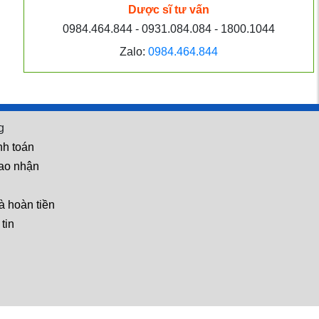
làm cách nào để có thể
Dược sĩ tư vấn
phục hồi được?
0984.464.844 - 0931.084.084 - 1800.1044
Zalo:
0984.464.844
Hỏi: Dùng Boni-Smok có
hiệu quả không? Có chắc
chắn bỏ được thuốc
không?
g
nh toán
iao nhận
à hoàn tiền
tin
Hỏi: Bố tôi bị tiểu đường,
hỏi có phải ăn uống kiêng
khem gì không ạ?
 địa người dùng