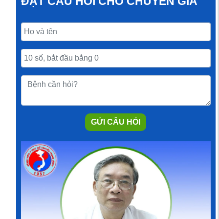
ĐẶT CÂU HỎI CHO CHUYÊN GIA
GỬI CÂU HỎI