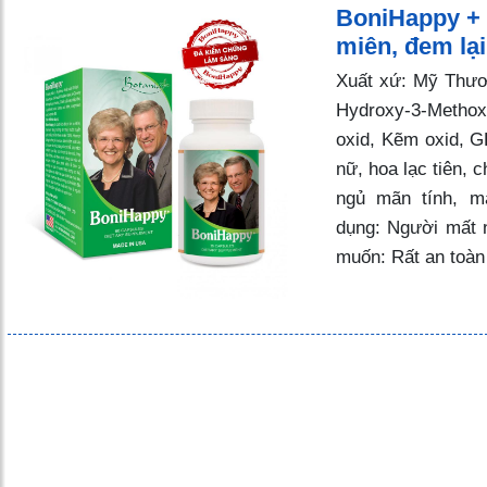
BoniHappy + c
miên, đem lại
Xuất xứ: Mỹ Thươn
Hydroxy-3-Metho
oxid, Kẽm oxid, GH
nữ, hoa lạc tiên, 
ngủ mãn tính, m
dụng: Người mất 
muốn: Rất an toàn