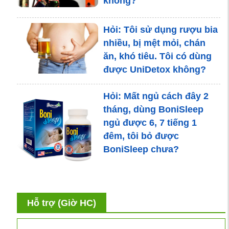
không?
Hỏi: Tôi sử dụng rượu bia
nhiều, bị mệt mỏi, chán
ăn, khó tiêu. Tôi có dùng
được UniDetox không?
Hỏi: Mất ngủ cách đây 2
tháng, dùng BoniSleep
ngủ được 6, 7 tiếng 1
đêm, tôi bỏ được
BoniSleep chưa?
Hỏi: tôi bị tai biến cách
Hỗ trợ (Giờ HC)
đây 1 năm, hiện tại nửa
người bên trái rất yếu. Tôi