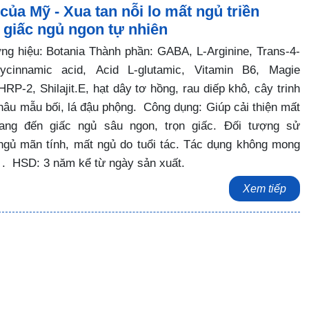
ủa Mỹ - Xua tan nỗi lo mất ngủ triền
 giấc ngủ ngon tự nhiên
g hiệu: Botania Thành phần: GABA, L-Arginine, Trans-4-
xycinnamic acid, Acid L-glutamic, Vitamin B6, Magie
RP-2, Shilajit.E, hạt dây tơ hồng, rau diếp khô, cây trinh
châu mẫu bối, lá đậu phộng. Công dụng: Giúp cải thiện mất
ang đến giấc ngủ sâu ngon, trọn giấc. Đối tượng sử
ngủ mãn tính, mất ngủ do tuổi tác. Tác dụng không mong
 . HSD: 3 năm kể từ ngày sản xuất.
Xem tiếp