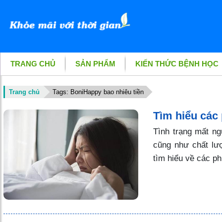
TRANG CHỦ
SẢN PHẨM
KIẾN THỨC BỆNH HỌC
Trang chủ
Tags: BoniHappy bao nhiêu tiền
Tìm hiểu các
Tình trạng mất n
cũng như chất lư
tìm hiểu về các ph