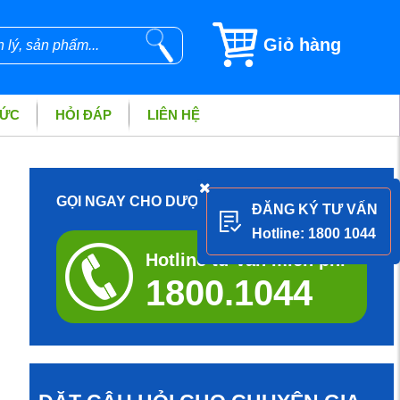
Giỏ hàng
TỨC
HỎI ĐÁP
LIÊN HỆ
GỌI NGAY CHO DƯỢC SĨ ĐỂ ĐƯỢC TƯ VẤN
ĐĂNG KÝ TƯ VẤN
Hotline: 1800 1044
Hotline tư vấn miễn phí
1800.1044