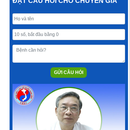
ĐẶT CÂU HỎI CHO CHUYÊN GIA
GỬI CÂU HỎI