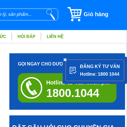
Giỏ hàng
TỨC
HỎI ĐÁP
LIÊN HỆ
GỌI NGAY CHO DƯỢC SĨ ĐỂ ĐƯỢC TƯ VẤN
ĐĂNG KÝ TƯ VẤN
Hotline: 1800 1044
Hotline tư vấn miễn phí
1800.1044