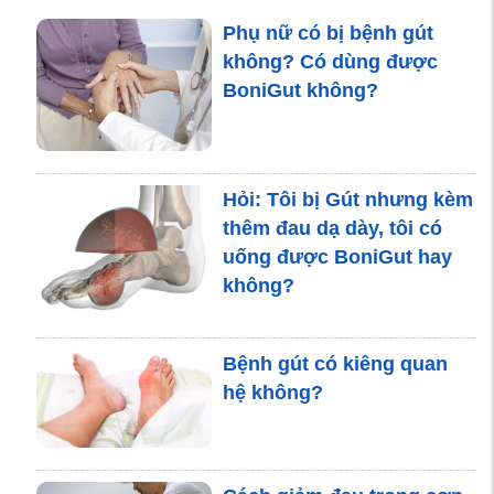
bệnh gút là gì?
Phụ nữ có bị bệnh gút
không? Có dùng được
Món quà sau tết cho
BoniGut không?
người bệnh gút vẹn niềm
vui
Hỏi: Tôi bị Gút nhưng kèm
Mắc phải 3 sai lầm này -
thêm đau dạ dày, tôi có
Người bệnh gút đang tự
uống được BoniGut hay
đẩy mình về phía tử thần
không?
Bệnh gút có kiêng quan
Nếu không muốn bị gút
hệ không?
xơi tái, những tín đồ của
rau muống cần phải biết
điều sau