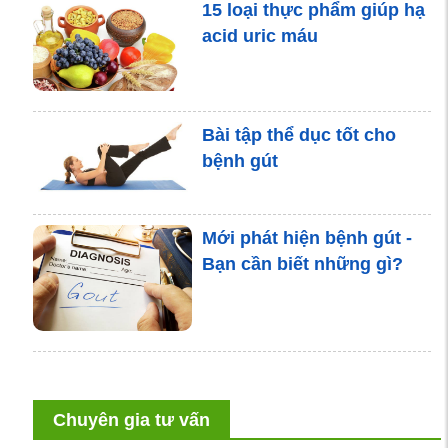
15 loại thực phẩm giúp hạ
acid uric máu
Bài tập thể dục tốt cho
bệnh gút
Mới phát hiện bệnh gút -
Bạn cần biết những gì?
Người bệnh gút ăn đậu
phộng được không? Giải
Chuyên gia tư vấn
pháp hiệu quả cho người