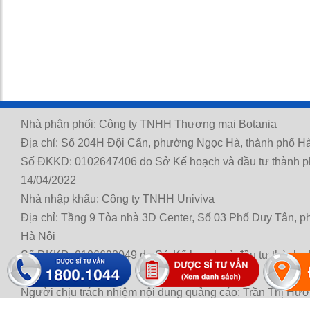
Nhà phân phối: Công ty TNHH Thương mại Botania
Địa chỉ: Số 204H Đội Cấn, phường Ngọc Hà, thành phố Hà
Số ĐKKD: 0102647406 do Sở Kế hoạch và đầu tư thành p
14/04/2022
Nhà nhập khẩu: Công ty TNHH Univiva
Địa chỉ: Tầng 9 Tòa nhà 3D Center, Số 03 Phố Duy Tân, 
Hà Nội
Số ĐKKD: 0106698049 do Sở Kế hoạch và đầu tư thành p
21/11/2014
Người chịu trách nhiệm nội dung quảng cáo: Trần Thị Hư