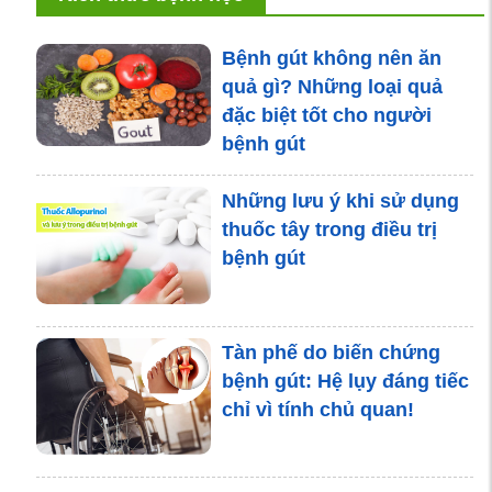
Bệnh gút không nên ăn
quả gì? Những loại quả
đặc biệt tốt cho người
bệnh gút
Những lưu ý khi sử dụng
thuốc tây trong điều trị
bệnh gút
Tàn phế do biến chứng
bệnh gút: Hệ lụy đáng tiếc
chỉ vì tính chủ quan!