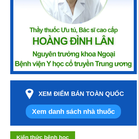
XEM ĐIỂM BÁN TOÀN QUỐC
Xem danh sách nhà thuốc
Kiến thức bệnh học