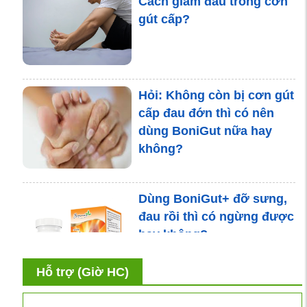
Cách giảm đau trong cơn
gút cấp?
Bệnh gút có khiến bạn
nguy hiểm hơn trong đại
dịch Covid-19 không?
Hỏi: Không còn bị cơn gút
7 Cách chữa cơn gút cấp
cấp đau đớn thì có nên
đơn giản tại nhà
dùng BoniGut nữa hay
không?
Dùng BoniGut+ đỡ sưng,
Chỉ số acid uric là gì? Các
đau rồi thì có ngừng được
nguyên nhân gây tăng chỉ
hay không?
số acid uric máu
Hỗ trợ (Giờ HC)
Triệu chứng bệnh gút như