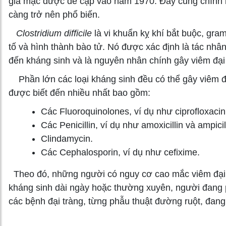
giả mạc được đề cập vào năm 1970. Đây cũng chính l
càng trở nên phổ biến.
Clostridium difficile
là vi khuẩn kỵ khí bắt buộc, gra
tố và hình thành bào tử. Nó được xác định là tác nhâ
đến kháng sinh và là nguyên nhân chính gây viêm đại
Phần lớn các loại kháng sinh đều có thể gây viêm đạ
được biết đến nhiều nhất bao gồm:
Các Fluoroquinolones, ví dụ như ciprofloxacin 
Các Penicillin, ví dụ như amoxicillin và ampicil
Clindamycin.
Các Cephalosporin, ví dụ như cefixime.
Theo đó, những người có nguy cơ cao mắc viêm đại t
kháng sinh dài ngày hoặc thường xuyên, người đang p
các bệnh đại tràng, từng phẫu thuật đường ruột, đang h