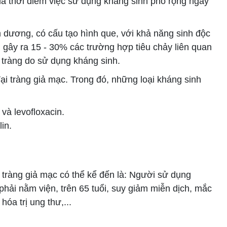
à thời điểm việc sử dụng kháng sinh phổ rộng ngày
m dương, có cấu tạo hình que, với khả năng sinh độc
n gây ra 15 - 30% các trường hợp tiêu chảy liên quan
 tràng do sử dụng kháng sinh.
i tràng giả mạc. Trong đó, những loại kháng sinh
và levofloxacin.
lin.
ràng giả mạc có thể kể đến là: Người sử dụng
hải nằm viện, trên 65 tuổi, suy giảm miễn dịch, mắc
óa trị ung thư,...