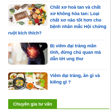
Chất xơ hoà tan và chất
xơ không hòa tan: Loại
chất xơ nào tốt hơn cho
bệnh nhân mắc Hội chứng
ruột kích thích?
Bị viêm đại tràng mãn
tính, đừng chủ quan mà
dẫn tới ung thư
Viêm đại tràng, ăn gì và
kiêng gì ?
Chuyên gia tư vấn
Viêm đại tràng mãn tính