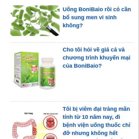
nên sử dụng nghệ đen
Uống BoniBaio rồi có cần
hay nghệ vàng?
bổ sung men vi sinh
không?
Top 4 mẹo chữa hội
Cho tôi hỏi về giá cả và
chứng ruột kích thích
chương trình khuyến mại
trong dân gian
của BoniBaio?
Cách nào giảm nguy cơ
ung thư đại tràng?
Tôi bị viêm đại tràng mãn
tính từ 10 năm nay, đi
bệnh viện uống thuốc chỉ
3 cách tập thở và các
đỡ nhưng không hết