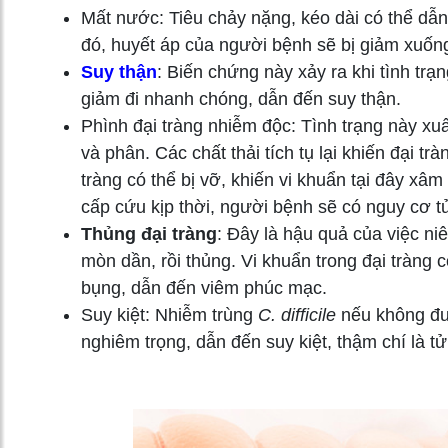
Mất nước: Tiêu chảy nặng, kéo dài có thể dẫn
đó, huyết áp của người bệnh sẽ bị giảm xuốn
Suy thận
: Biến chứng này xảy ra khi tình tr
giảm đi nhanh chóng, dẫn đến suy thận.
Phình đại tràng nhiễm độc: Tình trạng này xuấ
và phân. Các chất thải tích tụ lại khiến đại t
tràng có thể bị vỡ, khiến vi khuẩn tại đây 
cấp cứu kịp thời, người bệnh sẽ có nguy cơ t
Thủng đại tràng
: Đây là hậu quả của việc ni
mòn dần, rồi thủng. Vi khuẩn trong đại tràng 
bụng, dẫn đến viêm phúc mạc.
Suy kiệt: Nhiễm trùng
C. difficile
nếu không đượ
nghiêm trọng, dẫn đến suy kiệt, thậm chí là t