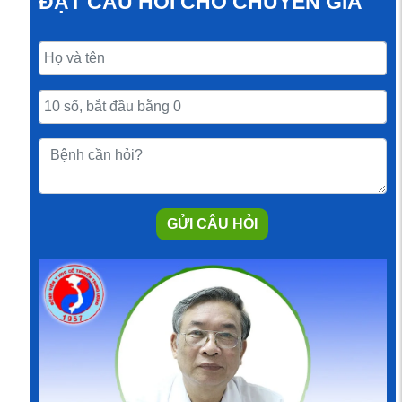
ĐẶT CÂU HỎI CHO CHUYÊN GIA
GỬI CÂU HỎI