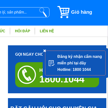
Giỏ hàng
TỨC
HỎI ĐÁP
LIÊN HỆ
GỌI NGAY CHO DƯỢC SĨ ĐỂ ĐƯỢC TƯ VẤN
Đăng ký nhận cẩm nang
miễn phí tại đây
Hotline tư vấn miễn phí
Hotline: 1800 1044
1800.1044