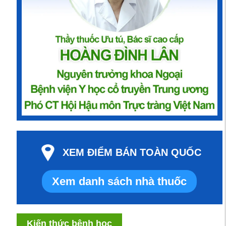
XEM ĐIỂM BÁN TOÀN QUỐC
Xem danh sách nhà thuốc
Kiến thức bệnh học