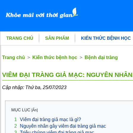
TRANG CHỦ
SẢN PHẨM
KIẾN THỨC BỆNH HỌC
Trang chủ
Kiến thức bệnh học
Bệnh đại tràng
VIÊM ĐẠI TRÀNG GIẢ MẠC: NGUYÊN NHÂN,
Cập nhập: Thứ ba, 25/07/2023
MỤC LỤC
[Ẩn]
1
Viêm đại tràng giả mạc là gì?
2
Nguyên nhân gây viêm đại tràng giả mạc
3
Triệu chứng viêm đại tràng giả mạc