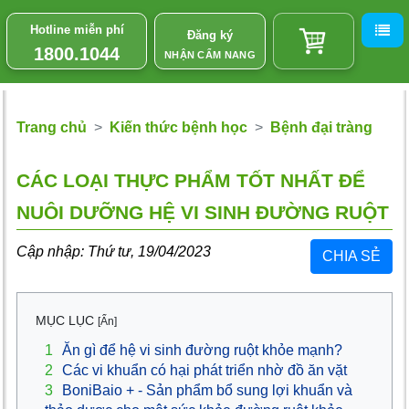
Hotline miễn phí
Đăng ký
1800.1044
NHẬN CẨM NANG
Trang chủ
Kiến thức bệnh học
Bệnh đại tràng
CÁC LOẠI THỰC PHẨM TỐT NHẤT ĐỂ
NUÔI DƯỠNG HỆ VI SINH ĐƯỜNG RUỘT
Cập nhập: Thứ tư, 19/04/2023
CHIA SẺ
MỤC LỤC
[Ẩn]
1
Ăn gì để hệ vi sinh đường ruột khỏe mạnh?
2
Các vi khuẩn có hại phát triển nhờ đồ ăn vặt
3
BoniBaio + - Sản phẩm bổ sung lợi khuẩn và