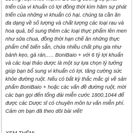
triển của vi khuẩn có lợi đồng thời kìm hãm sự phát
triển của những vi khuẩn có hại, chúng ta cần ăn
đa dạng về số lượng và chất lượng các loại rau và
hoa quả, bổ sung thêm các loại thực phẩm lên men
như sữa chua, đồng thời hạn chế ăn những thực
phẩm chế biến sẵn, chứa nhiều chất phụ gia như
bánh kẹo, gà rán,…. BoniBaio + với 6 tỷ lợi khuẩn
và các loại thảo dược là một sự lựa chọn lý tưởng
giúp bạn bổ sung vi khuẩn có lợi, tăng cường sức
khỏe đường ruột. Nếu có bất kỳ thắc mắc gì về sản
phẩm BoniBaio + hoặc các vấn đề đường ruột, mời
các bạn gọi đến tổng đài miễn cước 1800.1044 để
được các Dược sĩ có chuyên môn tư vấn miễn phí.
Cảm ơn bạn đã theo dõi bài viết!
XEM THÊM: