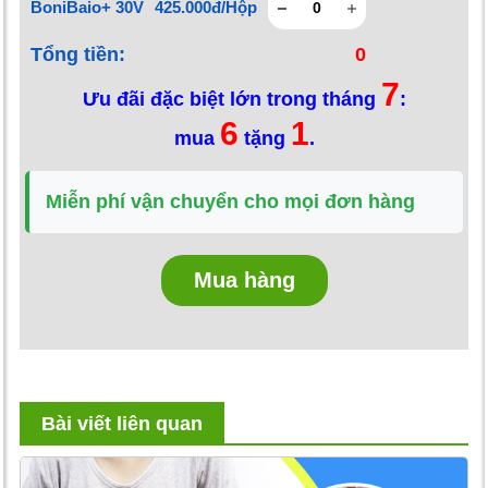
BoniBaio+ 30V
425.000đ/Hộp
Tổng tiền:
0
7
Ưu đãi đặc biệt lớn trong tháng
:
6
1
mua
tặng
.
Miễn phí vận chuyển cho mọi đơn hàng
Mua hàng
Bài viết liên quan