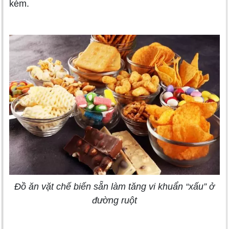
kém.
Đồ ăn vặt chế biến sẵn làm tăng vi khuẩn “xấu” ở
đường ruột