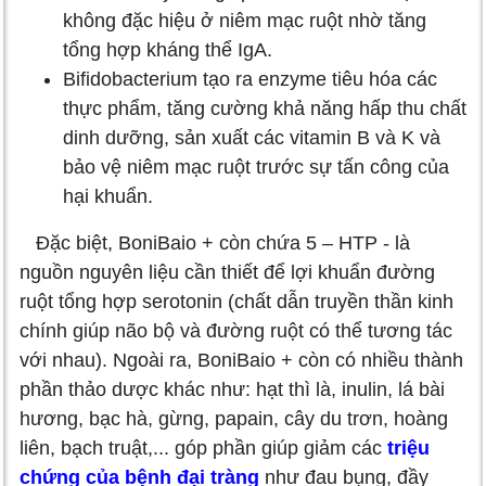
không đặc hiệu ở niêm mạc ruột nhờ tăng
tổng hợp kháng thể IgA.
Bifidobacterium tạo ra enzyme tiêu hóa các
thực phẩm, tăng cường khả năng hấp thu chất
dinh dưỡng, sản xuất các vitamin B và K và
bảo vệ niêm mạc ruột trước sự tấn công của
hại khuẩn.
Đặc biệt, BoniBaio + còn chứa 5 – HTP - là
nguồn nguyên liệu cần thiết để lợi khuẩn đường
ruột tổng hợp serotonin (chất dẫn truyền thần kinh
chính giúp não bộ và đường ruột có thể tương tác
với nhau). Ngoài ra, BoniBaio + còn có nhiều thành
phần thảo dược khác như: hạt thì là, inulin, lá bài
hương, bạc hà, gừng, papain, cây du trơn, hoàng
liên, bạch truật,... góp phần giúp giảm các
triệu
chứng của bệnh đại tràng
như đau bụng, đầy