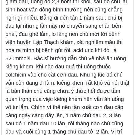
giảm đau, uống độ 2,3 hôm thì khỏi, sau đó chú lại
sinh hoạt vận động bình thường nên cũng chẳng
nghĩ gì nhiều. Bẵng đi đến tận 1 năm sau, chú bị
đau lại nhưng lần này nó chuyển sang chân bên
phải, đau ghê lắm, lo lắng nên chú mới tới bệnh
viện huyện Lập Thạch khám, xét nghiệm máu thì
hóa ra mình bị bệnh gút rồi, acid uric khi đó là
520mmol/l. Bác sĩ hướng dẫn chú về nhà ăn uống
kiêng khem, khi nào đau quá thì uống thuốc
colchicin vào cho cắt cơn đau. Nhưng lúc đó chú
vẫn còn đang đi làm, kiêng khem rất khó và nói thật
là bản thân chú cũng chưa ý thức hết được tầm
quan trọng của việc kiêng khem nên vẫn ăn uống
vô tư lắm. Chính vì thế nên tần xuất cơn đau cấp
càng ngày càng dầy lên, 1 năm chú đau 2, 3 lần
sau đó 1 năm đau 10 lần, rồi tháng nào chú cũng
đau và cuối cùng 1 tháng chú đau tới 2 lần. Vị trí