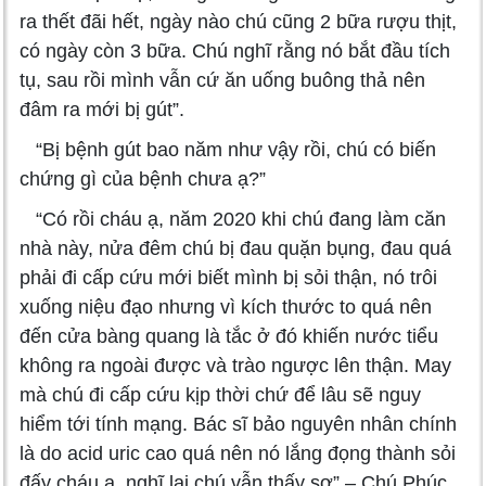
ra thết đãi hết, ngày nào chú cũng 2 bữa rượu thịt,
có ngày còn 3 bữa. Chú nghĩ rằng nó bắt đầu tích
tụ, sau rồi mình vẫn cứ ăn uống buông thả nên
đâm ra mới bị gút”.
“Bị bệnh gút bao năm như vậy rồi, chú có biến
chứng gì của bệnh chưa ạ?”
“Có rồi cháu ạ, năm 2020 khi chú đang làm căn
nhà này, nửa đêm chú bị đau quặn bụng, đau quá
phải đi cấp cứu mới biết mình bị sỏi thận, nó trôi
xuống niệu đạo nhưng vì kích thước to quá nên
đến cửa bàng quang là tắc ở đó khiến nước tiểu
không ra ngoài được và trào ngược lên thận. May
mà chú đi cấp cứu kịp thời chứ để lâu sẽ nguy
hiểm tới tính mạng. Bác sĩ bảo nguyên nhân chính
là do acid uric cao quá nên nó lắng đọng thành sỏi
đấy cháu ạ, nghĩ lại chú vẫn thấy sợ” – Chú Phúc