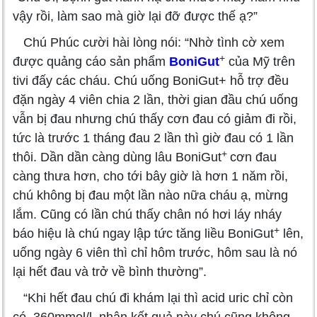
vậy rồi, làm sao mà giờ lại đỡ được thế ạ?”
Chú Phúc cười hài lòng nói: “Nhờ tình cờ xem
+
được quảng cáo sản phẩm
BoniGut
của Mỹ trên
tivi đấy các cháu. Chú uống BoniGut+ hỗ trợ đều
đặn ngày 4 viên chia 2 lần, thời gian đầu chú uống
vẫn bị đau nhưng chú thấy cơn đau có giảm đi rồi,
tức là trước 1 tháng đau 2 lần thì giờ đau có 1 lần
+
thôi. Dần dần càng dùng lâu BoniGut
cơn đau
càng thưa hơn, cho tới bây giờ là hơn 1 năm rồi,
chú không bị đau một lần nào nữa cháu ạ, mừng
lắm. Cũng có lần chú thấy chân nó hơi láy nháy
+
báo hiệu là chú ngay lập tức tăng liều BoniGut
lên,
uống ngày 6 viên thì chỉ hôm trước, hôm sau là nó
lại hết đau và trở về bình thường”.
“Khi hết đau chú đi khám lại thì acid uric chỉ còn