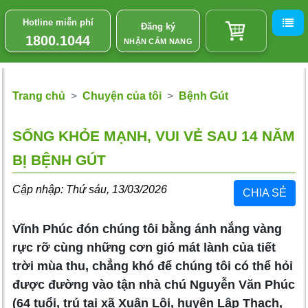
Hotline miễn phí
Đăng ký
1800.1044
NHẬN CẨM NANG
Trang chủ
Chuyện của tôi
Bệnh Gút
SỐNG KHỎE MẠNH, VUI VẺ SAU 14 NĂM
BỊ BỆNH GÚT
Cập nhập: Thứ sáu, 13/03/2026
CHIA SẺ
Vĩnh Phúc đón chúng tôi bằng ánh nắng vàng
rực rỡ cùng những cơn gió mát lành của tiết
trời mùa thu, chẳng khó để chúng tôi có thể hỏi
được đường vào tận nhà chú Nguyễn Văn Phúc
(64 tuổi, trú tại xã Xuân Lôi, huyện Lập Thạch,