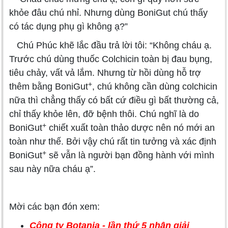
khỏe đâu chú nhỉ. Nhưng dùng BoniGut chú thấy
có tác dụng phụ gì không ạ?”
Chú Phúc khẽ lắc đầu trả lời tôi: “Không cháu ạ.
Trước chú dùng thuốc Colchicin toàn bị đau bụng,
tiêu chảy, vất vả lắm. Nhưng từ hồi dùng hỗ trợ
+
thêm bằng BoniGut
, chú không cần dùng colchicin
nữa thì chẳng thấy có bất cứ điều gì bất thường cả,
chỉ thấy khỏe lên, đỡ bệnh thôi. Chú nghĩ là do
+
BoniGut
chiết xuất toàn thảo dược nên nó mới an
toàn như thế. Bởi vậy chú rất tin tưởng và xác định
+
BoniGut
sẽ vẫn là người bạn đồng hành với mình
sau này nữa cháu ạ”.
Mời các bạn đón xem:
Công ty Botania - lần thứ 5 nhận giải