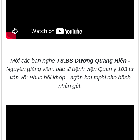
Mời các bạn nghe
TS.BS Dương Quang Hiến
-
Nguyên giảng viên, bác sĩ bệnh viện Quân y 103 tư
vấn về: Phục hồi khớp - ngăn hạt tophi cho bệnh
nhân gút.