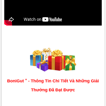
+
BoniGut
- Thông Tin Chi Tiết Và Những Giải
Thưởng Đã Đạt Được