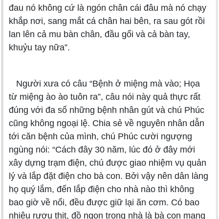
đau nó không cứ là ngón chân cái đâu mà nó chạy
khắp nơi, sang mắt cá chân hai bên, ra sau gót rồi
lan lên cả mu bàn chân, đầu gối và cả bàn tay,
khuỷu tay nữa”.
Người xưa có câu “Bệnh ở miệng mà vào; Họa
từ miệng ào ào tuôn ra”, câu nói này quả thực rất
đúng với đa số những bệnh nhân gút và chú Phúc
cũng không ngoại lệ. Chia sẻ về nguyên nhân dẫn
tới căn bệnh của mình, chú Phúc cười ngượng
ngùng nói: “Cách đây 30 năm, lúc đó ở đây mới
xây dựng trạm điện, chú được giao nhiệm vụ quản
lý và lắp đặt điện cho bà con. Bởi vậy nên dân làng
họ quý lắm, đến lắp điện cho nhà nào thì không
bao giờ về nổi, đều được giữ lại ăn cơm. Có bao
nhiêu rượu thịt, đồ ngon trong nhà là bà con mang