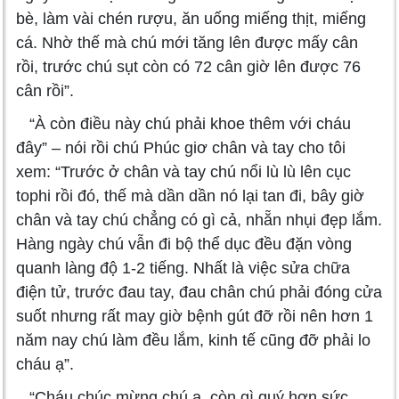
bè, làm vài chén rượu, ăn uống miếng thịt, miếng
cá. Nhờ thế mà chú mới tăng lên được mấy cân
rồi, trước chú sụt còn có 72 cân giờ lên được 76
cân rồi”.
“À còn điều này chú phải khoe thêm với cháu
đây” – nói rồi chú Phúc giơ chân và tay cho tôi
xem: “Trước ở chân và tay chú nổi lù lù lên cục
tophi rồi đó, thế mà dần dần nó lại tan đi, bây giờ
chân và tay chú chẳng có gì cả, nhẵn nhụi đẹp lắm.
Hàng ngày chú vẫn đi bộ thể dục đều đặn vòng
quanh làng độ 1-2 tiếng. Nhất là việc sửa chữa
điện tử, trước đau tay, đau chân chú phải đóng cửa
suốt nhưng rất may giờ bệnh gút đỡ rồi nên hơn 1
năm nay chú làm đều lắm, kinh tế cũng đỡ phải lo
cháu ạ”.
“Cháu chúc mừng chú ạ, còn gì quý hơn sức