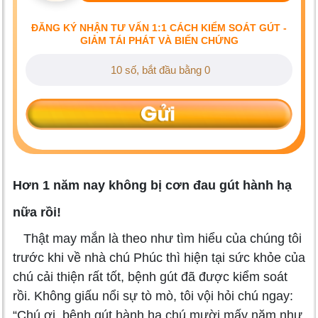
ĐĂNG KÝ NHẬN TƯ VẤN 1:1 CÁCH KIỂM SOÁT GÚT -
GIẢM TÁI PHÁT VÀ BIẾN CHỨNG
Hơn 1 năm nay không bị cơn đau gút hành hạ
nữa rồi!
Thật may mắn là theo như tìm hiểu của chúng tôi
trước khi về nhà chú Phúc thì hiện tại sức khỏe của
chú cải thiện rất tốt, bệnh gút đã được kiểm soát
rồi. Không giấu nổi sự tò mò, tôi vội hỏi chú ngay:
“Chú ơi, bệnh gút hành hạ chú mười mấy năm như