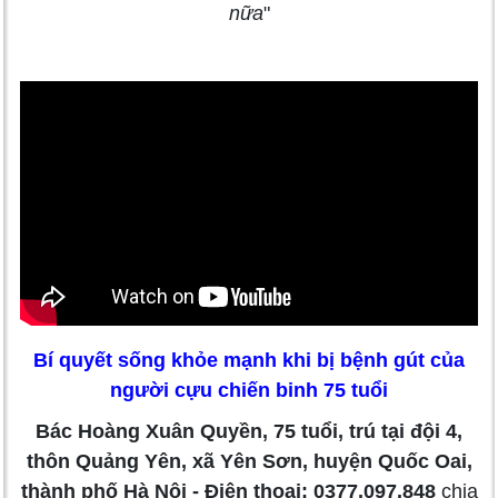
nữa
"
Bí quyết sống khỏe mạnh khi bị bệnh gút của
người cựu chiến binh 75 tuổi
Bác Hoàng Xuân Quyền, 75 tuổi, trú tại đội 4,
thôn Quảng Yên, xã Yên Sơn, huyện Quốc Oai,
thành phố Hà Nội - Điện thoại: 0377.097.848
chia