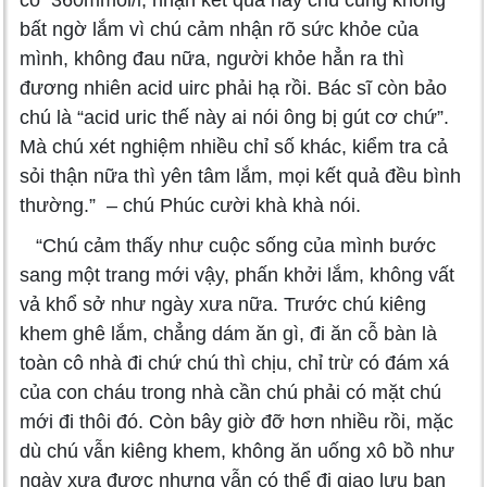
có 360mmol/l, nhận kết quả này chú cũng không
bất ngờ lắm vì chú cảm nhận rõ sức khỏe của
mình, không đau nữa, người khỏe hẳn ra thì
đương nhiên acid uirc phải hạ rồi. Bác sĩ còn bảo
chú là “acid uric thế này ai nói ông bị gút cơ chứ”.
Mà chú xét nghiệm nhiều chỉ số khác, kiểm tra cả
sỏi thận nữa thì yên tâm lắm, mọi kết quả đều bình
thường.” – chú Phúc cười khà khà nói.
“Chú cảm thấy như cuộc sống của mình bước
sang một trang mới vậy, phấn khởi lắm, không vất
vả khổ sở như ngày xưa nữa. Trước chú kiêng
khem ghê lắm, chẳng dám ăn gì, đi ăn cỗ bàn là
toàn cô nhà đi chứ chú thì chịu, chỉ trừ có đám xá
của con cháu trong nhà cần chú phải có mặt chú
mới đi thôi đó. Còn bây giờ đỡ hơn nhiều rồi, mặc
dù chú vẫn kiêng khem, không ăn uống xô bồ như
ngày xưa được nhưng vẫn có thể đi giao lưu bạn