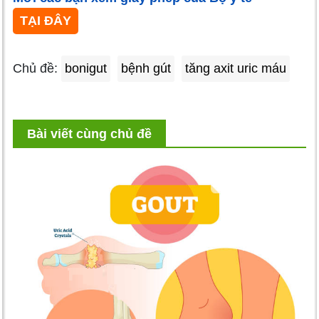
TẠI ĐÂY
Chủ đề:
bonigut
bệnh gút
tăng axit uric máu
Bài viết cùng chủ đề