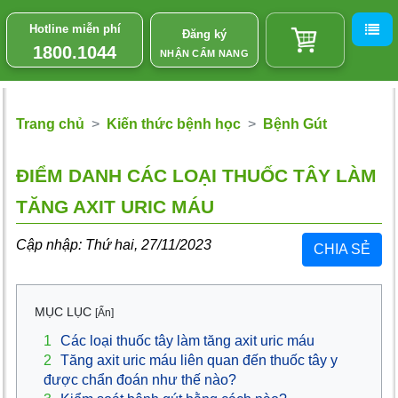
Hotline miễn phí
Đăng ký
1800.1044
NHẬN CẨM NANG
Trang chủ
Kiến thức bệnh học
Bệnh Gút
ĐIỂM DANH CÁC LOẠI THUỐC TÂY LÀM
TĂNG AXIT URIC MÁU
Cập nhập: Thứ hai, 27/11/2023
CHIA SẺ
MỤC LỤC
[Ẩn]
1
Các loại thuốc tây làm tăng axit uric máu
2
Tăng axit uric máu liên quan đến thuốc tây y
được chẩn đoán như thế nào?