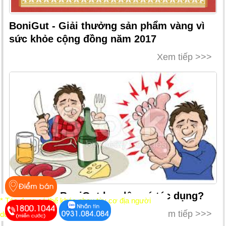
BoniGut - Giải thưởng sản phẩm vàng vì
sức khỏe cộng đồng năm 2017
Xem tiếp >>>
Hỏi: Dùng BoniGut bao lâu có tác dụng?
* Tác dụng có thể khác nhau tùy cơ địa người
Xem tiếp >>>
dùng