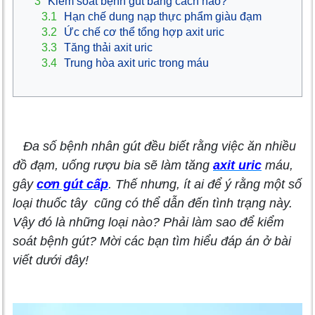
3
Kiểm soát bệnh gút bằng cách nào?
3.1
Hạn chế dung nạp thực phẩm giàu đạm
3.2
Ức chế cơ thể tổng hợp axit uric
3.3
Tăng thải axit uric
3.4
Trung hòa axit uric trong máu
Đa số bệnh nhân gút đều biết rằng việc ăn nhiều
đồ đạm, uống rượu bia sẽ làm tăng
axit uric
máu,
gây
cơn gút cấp
. Thế nhưng, ít ai để ý rằng một số
loại thuốc tây cũng có thể dẫn đến tình trạng này.
Vậy đó là những loại nào? Phải làm sao để kiểm
soát bệnh gút? Mời các bạn tìm hiểu đáp án ở bài
viết dưới đây!