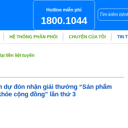
Hotline miễn phí
1800.1044
HỆ THỐNG PHÂN PHỐI
CHUYỆN CỦA TÔI
TIN 
i tiền liệt tuyến
h dự đón nhận giải thưởng “Sản phẩm
khỏe cộng đồng” lần thứ 3