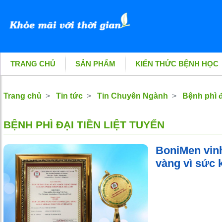
TRANG CHỦ
SẢN PHẨM
KIẾN THỨC BỆNH HỌC
Trang chủ
Tin tức
Tin Chuyên Ngành
Bệnh phì đạ
BỆNH PHÌ ĐẠI TIỀN LIỆT TUYẾN
BoniMen vin
vàng vì sức 