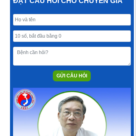
ĐẶT CÂU HỎI CHO CHUYÊN GIA
GỬI CÂU HỎI