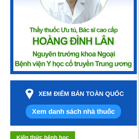
XEM ĐIỂM BÁN TOÀN QUỐC
Xem danh sách nhà thuốc
Kiến thức bệnh học