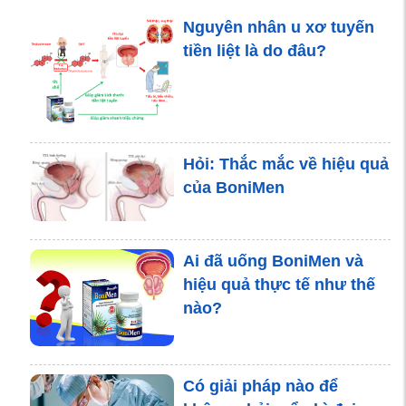
Nguyên nhân u xơ tuyến
Bệnh u xơ tuyến tiền liệt
tiền liệt là do đâu?
có hết được không? Giải
pháp hiệu quả là gì?
Hỏi: Thắc mắc về hiệu quả
Nam giới bị tiểu rắt phải
của BoniMen
làm sao?
Ai đã uống BoniMen và
hiệu quả thực tế như thế
Có cần thiết phải điều trị
nào?
phì đại tuyến tiền liệt?
Có giải pháp nào để