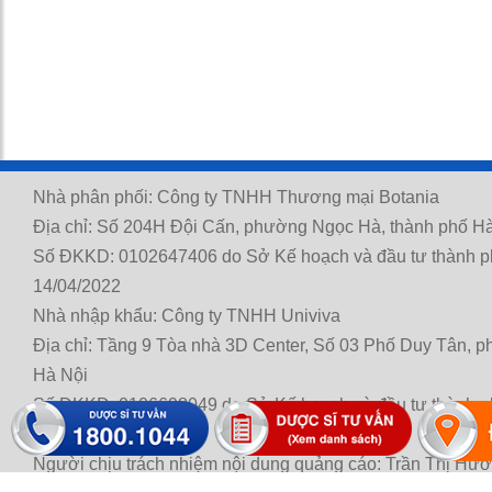
Nhà phân phối: Công ty TNHH Thương mại Botania
Địa chỉ: Số 204H Đội Cấn, phường Ngọc Hà, thành phố Hà
Số ĐKKD: 0102647406 do Sở Kế hoạch và đầu tư thành p
14/04/2022
Nhà nhập khẩu: Công ty TNHH Univiva
Địa chỉ: Tầng 9 Tòa nhà 3D Center, Số 03 Phố Duy Tân, 
Hà Nội
Số ĐKKD: 0106698049 do Sở Kế hoạch và đầu tư thành p
21/11/2014
Người chịu trách nhiệm nội dung quảng cáo: Trần Thị Hư