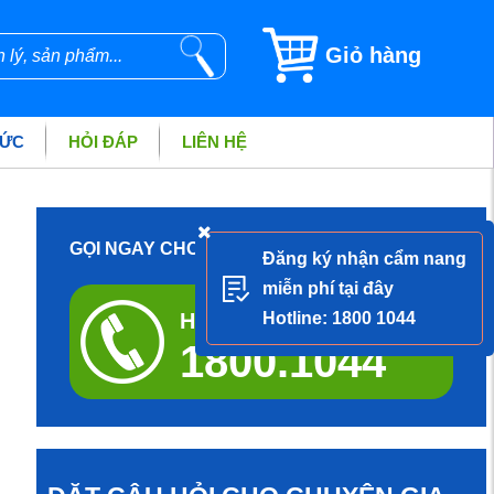
Giỏ hàng
TỨC
HỎI ĐÁP
LIÊN HỆ
GỌI NGAY CHO DƯỢC SĨ ĐỂ ĐƯỢC TƯ VẤN
Đăng ký nhận cẩm nang
miễn phí tại đây
Hotline tư vấn miễn phí
Hotline: 1800 1044
1800.1044