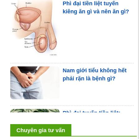
Phì đại tiền liệt tuyến
kiêng ăn gì và nên ăn gì?
Nam giới tiểu không hết
phải rặn là bệnh gì?
Phì đại tuyến tiền liệt:
dùng thảo dược có hiệu
quả không?
Chuyên gia tư vấn