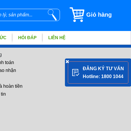
Giỏ hàng
TỨC
HỎI ĐÁP
LIÊN HỆ
g
nh toán
ĐĂNG KÝ TƯ VẤN
iao nhận
Hotline: 1800 1044
à hoàn tiền
tin