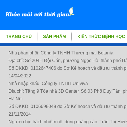
TRANG CHỦ
SẢN PHẨM
KIẾN THỨC BỆNH HỌC
Nhà phân phối: Công ty TNHH Thương mại Botania
Địa chỉ: Số 204H Đội Cấn, phường Ngọc Hà, thành phố Hà
Số ĐKKD: 0102647406 do Sở Kế hoạch và đầu tư thành p
14/04/2022
Nhà nhập khẩu: Công ty TNHH Univiva
Địa chỉ: Tầng 9 Tòa nhà 3D Center, Số 03 Phố Duy Tân, 
Hà Nội
Số ĐKKD: 0106698049 do Sở Kế hoạch và đầu tư thành p
21/11/2014
Người chịu trách nhiệm nội dung quảng cáo: Trần Thị Hư