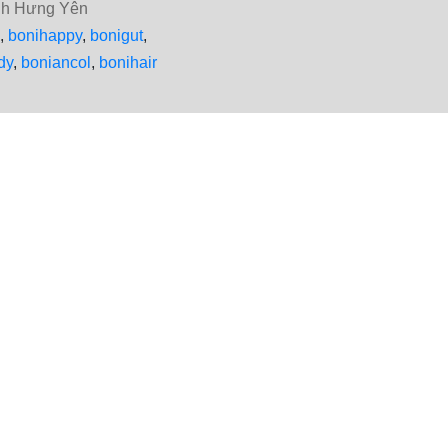
ỉnh Hưng Yên
,
bonihappy
,
bonigut
,
dy
,
boniancol
,
bonihair