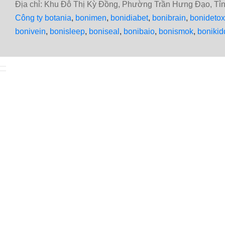
Địa chỉ: Khu Đô Thị Kỳ Đồng, Phường Trần Hưng Đạo, T
Công ty botania
,
bonimen
,
bonidiabet
,
bonibrain
,
bonidetox
bonivein
,
bonisleep
,
boniseal
,
bonibaio
,
bonismok
,
bonikid