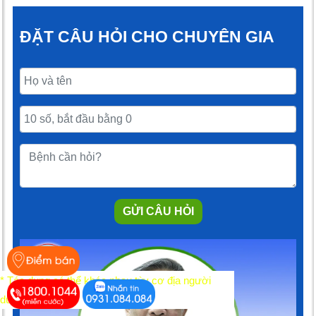
ĐẶT CÂU HỎI CHO CHUYÊN GIA
GỬI CÂU HỎI
* Tác dụng có thể khác nhau tùy cơ địa người
dùng