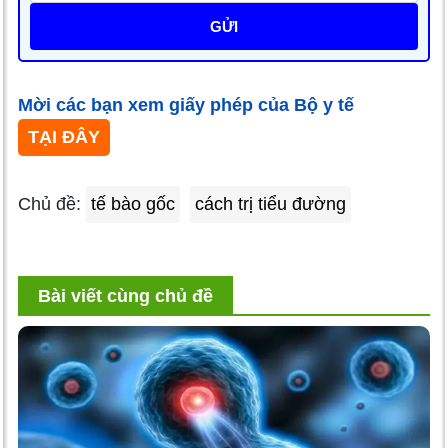
GỬI
Mời các bạn xem giấy phép của Bộ y tế
TẠI ĐÂY
Chủ đề:
tế bào gốc
cách trị tiểu đường
Bài viết cùng chủ đề