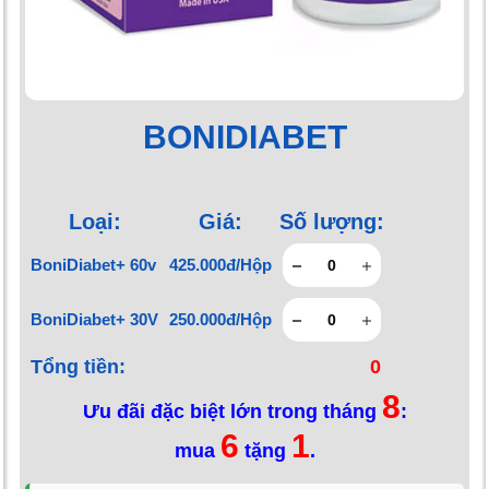
BONIDIABET
Loại:
Giá:
Số lượng:
BoniDiabet+ 60v
425.000đ/Hộp
BoniDiabet+ 30V
250.000đ/Hộp
Tổng tiền:
0
8
Ưu đãi đặc biệt lớn trong tháng
:
6
1
mua
tặng
.