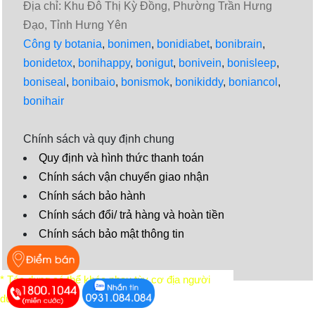
Địa chỉ: Khu Đô Thị Kỳ Đồng, Phường Trần Hưng
Đạo, Tỉnh Hưng Yên
Công ty botania
,
bonimen
,
bonidiabet
,
bonibrain
,
bonidetox
,
bonihappy
,
bonigut
,
bonivein
,
bonisleep
,
boniseal
,
bonibaio
,
bonismok
,
bonikiddy
,
boniancol
,
bonihair
Chính sách và quy định chung
Quy định và hình thức thanh toán
Chính sách vận chuyển giao nhận
Chính sách bảo hành
Chính sách đổi/ trả hàng và hoàn tiền
Chính sách bảo mật thông tin
Video
* Tác dụng có thể khác nhau tùy cơ địa người
dùng