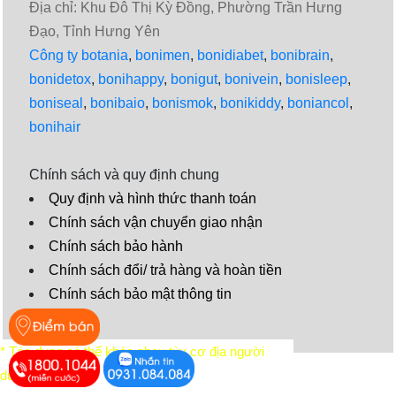
Địa chỉ: Khu Đô Thị Kỳ Đồng, Phường Trần Hưng
Đạo, Tỉnh Hưng Yên
Công ty botania
,
bonimen
,
bonidiabet
,
bonibrain
,
bonidetox
,
bonihappy
,
bonigut
,
bonivein
,
bonisleep
,
boniseal
,
bonibaio
,
bonismok
,
bonikiddy
,
boniancol
,
bonihair
Chính sách và quy định chung
Quy định và hình thức thanh toán
Chính sách vận chuyển giao nhận
Chính sách bảo hành
Chính sách đổi/ trả hàng và hoàn tiền
Chính sách bảo mật thông tin
Video
* Tác dụng có thể khác nhau tùy cơ địa người
dùng