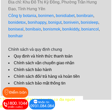
Địa chỉ: Khu Đô Thị Kỳ Đồng, Phường Trần Hưng
Đạo, Tỉnh Hưng Yên
Công ty botania
,
bonimen
,
bonidiabet
,
bonibrain
,
bonidetox
,
bonihappy
,
bonigut
,
bonivein
,
bonisleep
,
boniseal
,
bonibaio
,
bonismok
,
bonikiddy
,
boniancol
,
bonihair
Chính sách và quy định chung
Quy định và hình thức thanh toán
Chính sách vận chuyển giao nhận
Chính sách bảo hành
Chính sách đổi/ trả hàng và hoàn tiền
Chính sách bảo mật thông tin
Video
* Tác dụng có thể khác nhau tùy cơ địa người
dùng