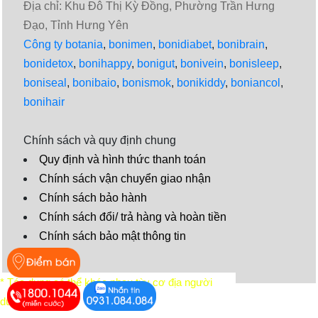
Địa chỉ: Khu Đô Thị Kỳ Đồng, Phường Trần Hưng
Đạo, Tỉnh Hưng Yên
Công ty botania
,
bonimen
,
bonidiabet
,
bonibrain
,
bonidetox
,
bonihappy
,
bonigut
,
bonivein
,
bonisleep
,
boniseal
,
bonibaio
,
bonismok
,
bonikiddy
,
boniancol
,
bonihair
Chính sách và quy định chung
Quy định và hình thức thanh toán
Chính sách vận chuyển giao nhận
Chính sách bảo hành
Chính sách đổi/ trả hàng và hoàn tiền
Chính sách bảo mật thông tin
Video
* Tác dụng có thể khác nhau tùy cơ địa người
dùng