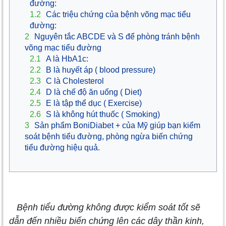
đường:
1.2
Các triệu chứng của bệnh võng mạc tiểu
đường:
2
Nguyên tắc ABCDE và S để phòng tránh bệnh
võng mạc tiểu đường
2.1
A là HbA1c:
2.2
B là huyết áp ( blood pressure)
2.3
C là Cholesterol
2.4
D là chế độ ăn uống ( Diet)
2.5
E là tập thể dục ( Exercise)
2.6
S là không hút thuốc ( Smoking)
3
Sản phẩm BoniDiabet + của Mỹ giúp bạn kiểm
soát bệnh tiểu đường, phòng ngừa biến chứng
tiểu đường hiệu quả.
Bệnh tiểu đường không được kiểm soát tốt sẽ
dẫn đến nhiều biến chứng lên các dây thần kinh,