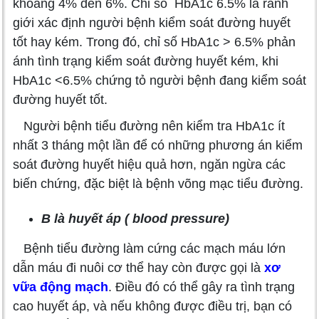
khoảng 4% đến 6%. Chỉ số HbA1c 6.5% là ranh
giới xác định người bệnh kiểm soát đường huyết
tốt hay kém. Trong đó, chỉ số HbA1c > 6.5% phản
ánh tình trạng kiểm soát đường huyết kém, khi
HbA1c <6.5% chứng tỏ người bệnh đang kiểm soát
đường huyết tốt.
Người bệnh tiểu đường nên kiểm tra HbA1c ít
nhất 3 tháng một lần để có những phương án kiểm
soát đường huyết hiệu quả hơn, ngăn ngừa các
biến chứng, đặc biệt là bệnh võng mạc tiểu đường.
B là huyết áp ( blood pressure)
Bệnh tiểu đường làm cứng các mạch máu lớn
dẫn máu đi nuôi cơ thể hay còn được gọi là
xơ
vữa động mạch
. Điều đó có thể gây ra tình trạng
cao huyết áp, và nếu không được điều trị, bạn có