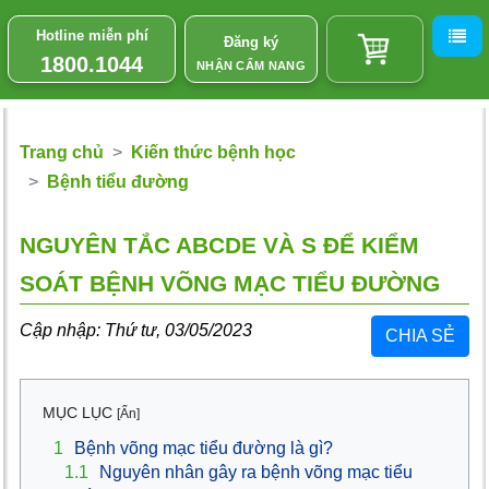
Hotline miễn phí
Đăng ký
1800.1044
NHẬN CẨM NANG
Trang chủ
Kiến thức bệnh học
Bệnh tiểu đường
NGUYÊN TẮC ABCDE VÀ S ĐỂ KIỂM
SOÁT BỆNH VÕNG MẠC TIỂU ĐƯỜNG
Cập nhập: Thứ tư, 03/05/2023
CHIA SẺ
MỤC LỤC
[Ẩn]
1
Bệnh võng mạc tiểu đường là gì?
1.1
Nguyên nhân gây ra bệnh võng mạc tiểu