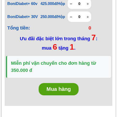
BoniDiabet+ 60v
425.000đ/Hộp
BoniDiabet+ 30V
250.000đ/Hộp
Tổng tiền:
0
7
Ưu đãi đặc biệt lớn trong tháng
:
6
1
mua
tặng
.
Miễn phí vận chuyển cho đơn hàng từ
350.000 đ
Mua hàng