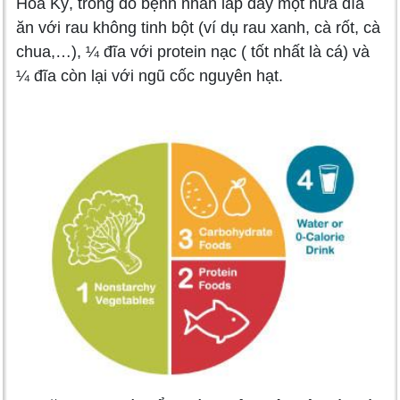
Hoa Kỳ, trong đó bệnh nhân lấp đầy một nửa đĩa
ăn với rau không tinh bột (ví dụ rau xanh, cà rốt, cà
chua,…), ¼ đĩa với protein nạc ( tốt nhất là cá) và
¼ đĩa còn lại với ngũ cốc nguyên hạt.