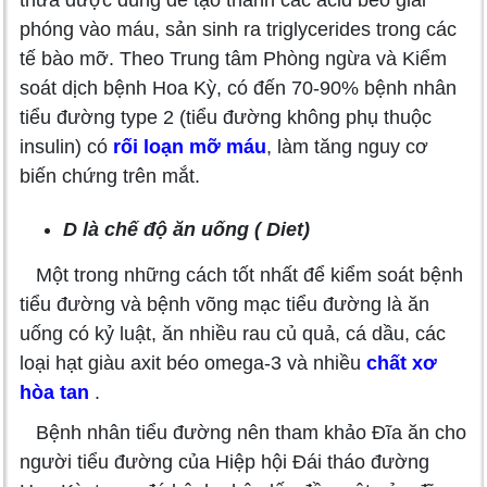
thừa được dùng để tạo thành các acid béo giải
phóng vào máu, sản sinh ra triglycerides trong các
tế bào mỡ. Theo Trung tâm Phòng ngừa và Kiểm
soát dịch bệnh Hoa Kỳ, có đến 70-90% bệnh nhân
tiểu đường type 2 (tiểu đường không phụ thuộc
insulin) có
rối loạn mỡ máu
, làm tăng nguy cơ
biến chứng trên mắt.
D là chế độ ăn uống ( Diet)
Một trong những cách tốt nhất để kiểm soát bệnh
tiểu đường và bệnh võng mạc tiểu đường là ăn
uống có kỷ luật, ăn nhiều rau củ quả, cá dầu, các
loại hạt giàu axit béo omega-3 và nhiều
chất xơ
hòa tan
.
Bệnh nhân tiểu đường nên tham khảo Đĩa ăn cho
người tiểu đường của Hiệp hội Đái tháo đường