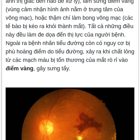
ảnh thị giác đến não để xử lý), làm sưng điểm vàng
(vùng cảm nhận hình ảnh nằm ở trung tâm của
võng mạc), hoặc thậm chí làm bong võng mạc (các
tế bào bị kéo ra khỏi thành mắt). Tất cả những điều
này đều làm đe dọa đến thị lực của người bệnh.
Ngoài ra bệnh nhân tiểu đường còn có nguy cơ bị
phù hoàng điểm do tiểu đường, xảy ra khi chất lỏng
từ các mạch máu bị tổn thương của mắt rò rỉ vào
điểm vàng
, gây sưng tấy.