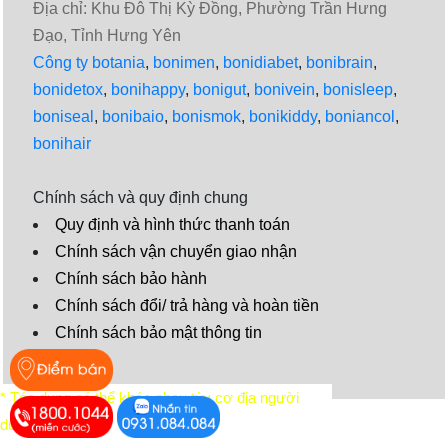
Địa chỉ: Khu Đô Thị Kỳ Đồng, Phường Trần Hưng
Đạo, Tỉnh Hưng Yên
Công ty botania
,
bonimen
,
bonidiabet
,
bonibrain
,
bonidetox
,
bonihappy
,
bonigut
,
bonivein
,
bonisleep
,
boniseal
,
bonibaio
,
bonismok
,
bonikiddy
,
boniancol
,
bonihair
Chính sách và quy định chung
Quy định và hình thức thanh toán
Chính sách vận chuyển giao nhận
Chính sách bảo hành
Chính sách đổi/ trả hàng và hoàn tiền
Chính sách bảo mật thông tin
Video
* Tác dụng có thể khác nhau tùy cơ địa người
dùng