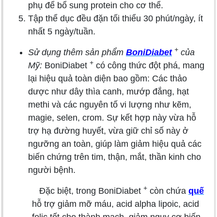
phụ để bổ sung protein cho cơ thể.
Tập thể dục đều đặn tối thiểu 30 phút/ngày, ít
nhất 5 ngày/tuần.
+
Sử dụng thêm sản phẩm
BoniDiabet
của
+
Mỹ:
BoniDiabet
có công thức đột phá, mang
lại hiệu quả toàn diện bao gồm: Các thảo
dược như dây thìa canh, mướp đắng, hạt
methi và các nguyên tố vi lượng như kẽm,
magie, selen, crom. Sự kết hợp này vừa hỗ
trợ hạ đường huyết, vừa giữ chỉ số này ở
ngưỡng an toàn, giúp làm giảm hiệu quả các
biến chứng trên tim, thận, mắt, thần kinh cho
người bệnh.
+
Đặc biệt, trong BoniDiabet
còn chứa
quế
hỗ trợ giảm mỡ máu, acid alpha lipoic, acid