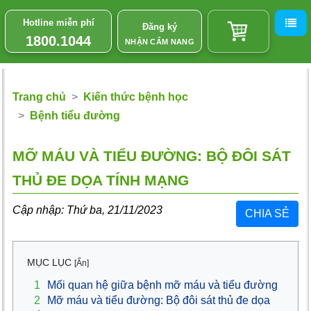
Hotline miễn phí
Đăng ký
1800.1044
NHẬN CẨM NANG
Trang chủ
Kiến thức bệnh học
Bệnh tiểu đường
MỠ MÁU VÀ TIỂU ĐƯỜNG: BỘ ĐÔI SÁT
THỦ ĐE DỌA TÍNH MẠNG
Cập nhập: Thứ ba, 21/11/2023
CHIA SẺ
MỤC LỤC
[Ẩn]
1
Mối quan hệ giữa bệnh mỡ máu và tiểu đường
2
Mỡ máu và tiểu đường: Bộ đôi sát thủ đe dọa