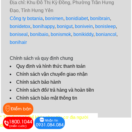
Địa chỉ: Khu Đô Thị Kỳ Đồng, Phường Trần Hưng
Đạo, Tỉnh Hưng Yên
Công ty botania
,
bonimen
,
bonidiabet
,
bonibrain
,
bonidetox
,
bonihappy
,
bonigut
,
bonivein
,
bonisleep
,
boniseal
,
bonibaio
,
bonismok
,
bonikiddy
,
boniancol
,
bonihair
Chính sách và quy định chung
Quy định và hình thức thanh toán
Chính sách vận chuyển giao nhận
Chính sách bảo hành
Chính sách đổi/ trả hàng và hoàn tiền
Chính sách bảo mật thông tin
Video
* Tác dụng có thể khác nhau tùy cơ địa người
dùng