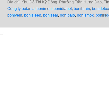
Địa chỉ: Khu Đô Thị Kỳ Đồng, Phường Trần Hưng Đạo, T
Công ty botania
,
bonimen
,
bonidiabet
,
bonibrain
,
bonidetox
bonivein
,
bonisleep
,
boniseal
,
bonibaio
,
bonismok
,
bonikid