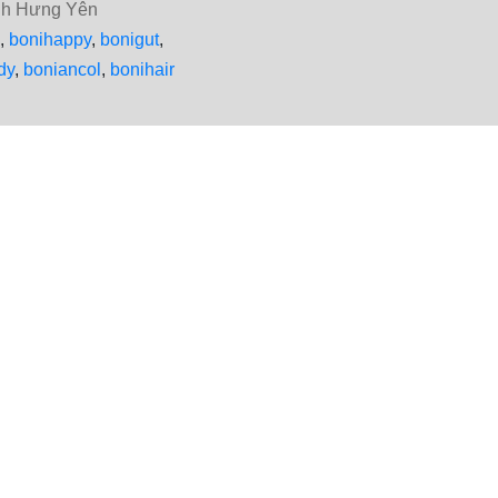
ỉnh Hưng Yên
,
bonihappy
,
bonigut
,
dy
,
boniancol
,
bonihair