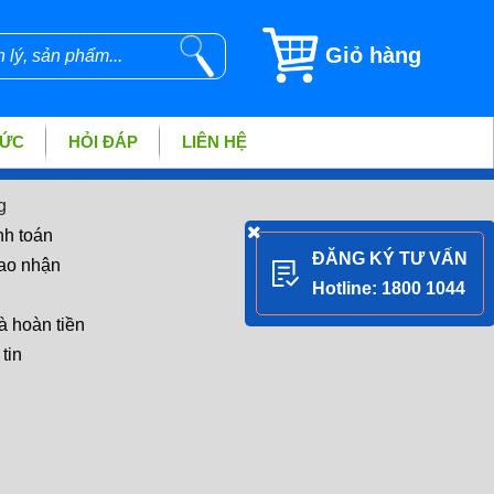
Giỏ hàng
TỨC
HỎI ĐÁP
LIÊN HỆ
g
nh toán
ĐĂNG KÝ TƯ VẤN
iao nhận
Hotline: 1800 1044
à hoàn tiền
tin