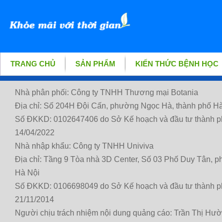
TRANG CHỦ
SẢN PHẨM
KIẾN THỨC BỆNH HỌC
Nhà phân phối: Công ty TNHH Thương mại Botania
Địa chỉ: Số 204H Đội Cấn, phường Ngọc Hà, thành phố Hà
Số ĐKKD: 0102647406 do Sở Kế hoạch và đầu tư thành p
14/04/2022
Nhà nhập khẩu: Công ty TNHH Univiva
Địa chỉ: Tầng 9 Tòa nhà 3D Center, Số 03 Phố Duy Tân, 
Hà Nội
Số ĐKKD: 0106698049 do Sở Kế hoạch và đầu tư thành p
21/11/2014
Người chịu trách nhiệm nội dung quảng cáo: Trần Thị Hư