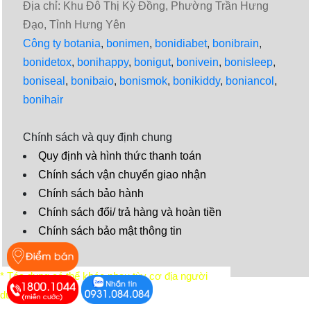
Địa chỉ: Khu Đô Thị Kỳ Đồng, Phường Trần Hưng
Đạo, Tỉnh Hưng Yên
Công ty botania
,
bonimen
,
bonidiabet
,
bonibrain
,
bonidetox
,
bonihappy
,
bonigut
,
bonivein
,
bonisleep
,
boniseal
,
bonibaio
,
bonismok
,
bonikiddy
,
boniancol
,
bonihair
Chính sách và quy định chung
Quy định và hình thức thanh toán
Chính sách vận chuyển giao nhận
Chính sách bảo hành
Chính sách đổi/ trả hàng và hoàn tiền
Chính sách bảo mật thông tin
Video
* Tác dụng có thể khác nhau tùy cơ địa người
dùng