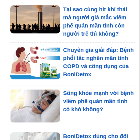
nhân tràn khí màng phổi?
Tại sao cùng hít khí thải
mà người già mắc viêm
phế quản mãn tính còn
người trẻ thì không?
7 sai lầm thường gặp
trong cách chữa bệnh hen
Chuyên gia giải đáp: Bệnh
suyễn tại nhà
phổi tắc nghẽn mãn tính
COPD và công dụng của
BoniDetox
Ung thư phổi tế bào
không nhỏ và tế bào nhỏ
Sống khỏe mạnh với bệnh
là gì?
viêm phế quản mãn tính
có khó không?
Top 5 loại cây lọc không
khí trong nhà bạn nên
BoniDetox dùng cho đối
trồng ngay từ bây giờ