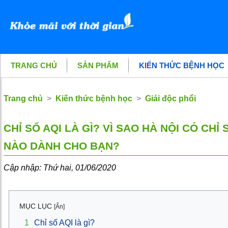
TRANG CHỦ
SẢN PHẨM
KIẾN THỨC BỆNH HỌC
Trang chủ
Kiến thức bệnh học
Giải độc phổi
CHỈ SỐ AQI LÀ GÌ? VÌ SAO HÀ NỘI CÓ CHỈ
NÀO DÀNH CHO BẠN?
Cập nhập: Thứ hai, 01/06/2020
MỤC LỤC
[Ẩn]
1
Chỉ số AQI là gì?