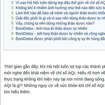
2
Vì sao Hà Nội luôn đứng top đầu thế giới về chỉ số A
3
Không khí ô nhiễm ảnh hưởng như thế nào đến sức 
4
Làm thế nào để bảo vệ mình và người thân trước khô
5
Giải độc phổi là gì và vì sao nên dùng thảo dược tự n
6
Vậy, chúng ta nên dùng những thảo dược nào?
7
BoniDetox - tinh hoa từ thảo dược tự nhiên
8
BoniDetox - kết hợp thảo dược tự nhiên và công ngh
9
BoniDetox được phân phối bởi công ty uy tín hàng đ
Thời gian gần đây, khi Hà Nội luôn lọt top các thành p
mới nghe đến khái niệm về chỉ số AQI. Hiểu rõ hơn về
thực trạng không khí hiện nay tại nơi mình đang sống.
AQI là gì? Những nguy cơ về sức khỏe khi chỉ số AQI
tìm hiểu thêm.