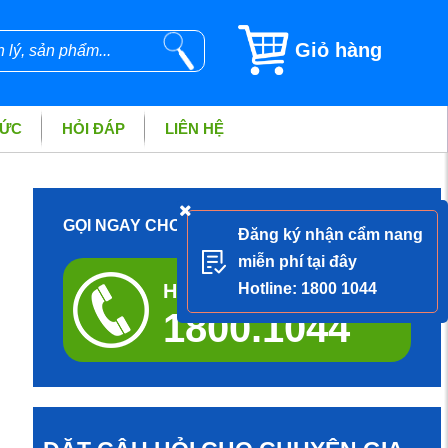
Giỏ hàng
TỨC
HỎI ĐÁP
LIÊN HỆ
GỌI NGAY CHO DƯỢC SĨ ĐỂ ĐƯỢC TƯ VẤN
Đăng ký nhận cẩm nang
miễn phí tại đây
Hotline tư vấn miễn phí
Hotline: 1800 1044
1800.1044