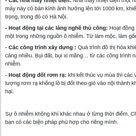
- Các nhà máy nhiệt điện:
Nhà máy nhiệt điện một nă
máy này có bán kính ảnh hưởng lên tới 1000 km, khi
trọng, trong đó có Hà Nội.
- Hoạt động tại các làng nghề thủ công:
Hoạt đồng 
một trong những nguồn ô nhiễm. Từ làm mộc, làm gốm
- Các công trình xây dựng :
Quá trình đô thị hóa khi
càng nhiều. Bụi đất, bụi xi măng… từ các công trình 
nhiễm.
-
Hoạt động đốt rơm rạ:
khi kết thúc vụ mùa thì các 
lượng rơm rạ khổng lồ bị đốt theo gió vào nội thành 
hại.
Sự ô nhiễm không khí khác nhau ở từng thời điểm. Chín
bạn có các biện pháp phù hợp cho riêng mình.