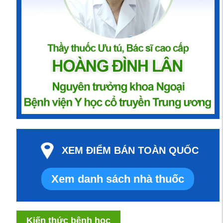
XEM ĐIỂM BÁN TOÀN QUỐC
Xem danh sách nhà thuốc
Kiến thức bệnh học