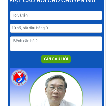
ĐẶT CÂU HỎI CHO CHUYÊN GIA
GỬI CÂU HỎI