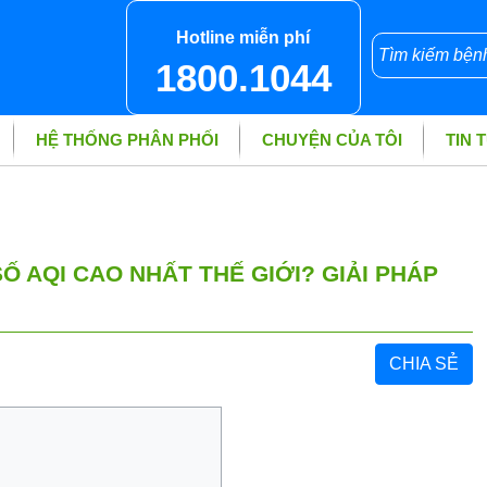
Hotline miễn phí
1800.1044
HỆ THỐNG PHÂN PHỐI
CHUYỆN CỦA TÔI
TIN 
 SỐ AQI CAO NHẤT THẾ GIỚI? GIẢI PHÁP
CHIA SẺ