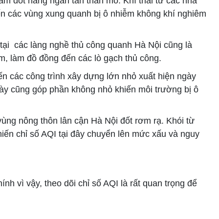
m đốt hàng ngàn tấn than mỏ. Khí thải từ các nhà
ến các vùng xung quanh bị ô nhiễm không khí nghiêm
tại các làng nghề thủ công quanh Hà Nội cũng là
, làm đồ đồng đến các lò gạch thủ công.
ến các công trình xây dựng lớn nhỏ xuất hiện ngày
này cũng góp phần không nhỏ khiến môi trường bị ô
vùng nông thôn lân cận Hà Nội đốt rơm rạ. Khói từ
khiến chỉ số AQI tại đây chuyển lên mức xấu và nguy
h vì vậy, theo dõi chỉ số AQI là rất quan trọng để