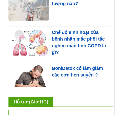
tượng nào?
BoniDetox - Bí quyết từ
Mỹ giúp phòng ngừa nguy
Chế độ sinh hoạt của
cơ lao tái phát
bệnh nhân mắc phổi tắc
nghẽn mãn tính COPD là
gì?
Phụ nữ bị hen phế quản
BoniDetox có làm giảm
có thể mang thai an toàn
các cơn hen suyễn ?
không?
Nguyên nhân và cách làm
Tôi ở Hà Nam thì mua
Hỗ trợ (Giờ HC)
giảm ho ban đêm cho
BoniDetox ở đâu? Có sợ
người lớn tuổi