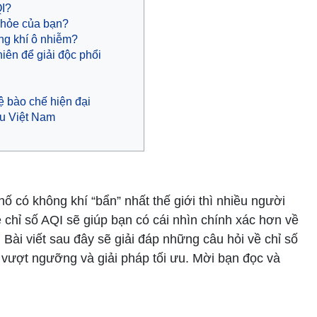
QI?
khỏe của bạn?
ng khí ô nhiễm?
hiên để giải độc phổi
ệ bào chế hiện đại
ầu Việt Nam
hố có không khí “bẩn” nhất thế giới thì nhiều người
 chỉ số AQI sẽ giúp bạn có cái nhìn chính xác hơn về
 Bài viết sau đây sẽ giải đáp những câu hỏi về chỉ số
 vượt ngưỡng và giải pháp tối ưu. Mời bạn đọc và