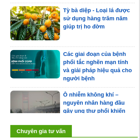
Tỳ bà diệp - Loại lá được
sử dụng hàng trăm năm
giúp trị ho đờm
Các giai đoạn của bệnh
phổi tắc nghẽn mạn tính
và giải pháp hiệu quả cho
người bệnh
Ô nhiễm không khí –
nguyên nhân hàng đầu
gây ung thư phổi khiến
nhiều người bất ngờ
Chuyên gia tư vấn
Bệnh lý nào là nguyên