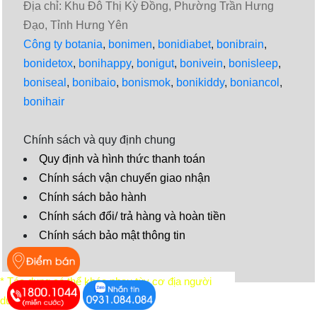
Địa chỉ: Khu Đô Thị Kỳ Đồng, Phường Trần Hưng
Đạo, Tỉnh Hưng Yên
Công ty botania
,
bonimen
,
bonidiabet
,
bonibrain
,
bonidetox
,
bonihappy
,
bonigut
,
bonivein
,
bonisleep
,
boniseal
,
bonibaio
,
bonismok
,
bonikiddy
,
boniancol
,
bonihair
Chính sách và quy định chung
Quy định và hình thức thanh toán
Chính sách vận chuyển giao nhận
Chính sách bảo hành
Chính sách đổi/ trả hàng và hoàn tiền
Chính sách bảo mật thông tin
Video
* Tác dụng có thể khác nhau tùy cơ địa người
dùng